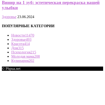
Винир на 1 зуб: эстетическая перекраска вашей
улыбки
Здоровье
23.06.2024
ПОПУЛЯРНЫЕ КАТЕГОРИИ
Новости
11470
Здоровье
493
Красота
414
Дом
315
Психология
215
Молодая мама
208
Кулинария
202
© Phpua.net