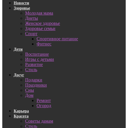
Новости
Здоровье
Молодая мама
Диеты
Женское здоровье
Здоровье семьи
Спорт
Спортивное питание
Фитнес
Дети
Воспитание
Игры с детьми
Развитие
Стиль
Досуг
Подарки
Праздники
Сны
Дом
Ремонт
Огород
Карьера
Красота
Советы дамам
Стиль