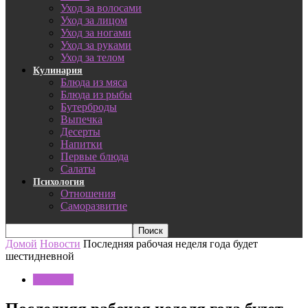
Уход за волосами
Уход за лицом
Уход за ногами
Уход за руками
Уход за телом
Кулинария
Блюда из мяса
Блюда из рыбы
Бутерброды
Выпечка
Десерты
Напитки
Первые блюда
Салаты
Психология
Отношения
Саморазвитие
Домой
Новости
Последняя рабочая неделя года будет
шестидневной
Новости