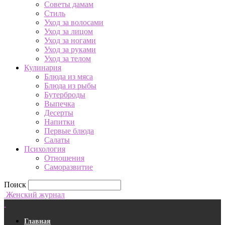
Советы дамам
Стиль
Уход за волосами
Уход за лицом
Уход за ногами
Уход за руками
Уход за телом
Кулинария
Блюда из мяса
Блюда из рыбы
Бутерброды
Выпечка
Десерты
Напитки
Первые блюда
Салаты
Психология
Отношения
Саморазвитие
Поиск
Женский журнал
Главная