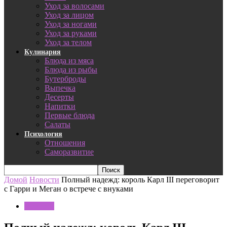
Уход за волосами
Уход за лицом
Уход за ногами
Уход за руками
Уход за телом
Кулинария
Блюда из мяса
Блюда из рыбы
Бутерброды
Выпечка
Десерты
Напитки
Первые блюда
Салаты
Психология
Отношения
Саморазвитие
Домой
Новости
Полный надежд: король Карл III переговорит
с Гарри и Меган о встрече с внуками
Новости