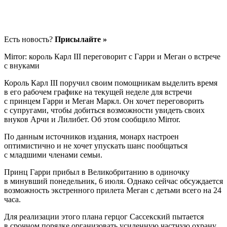
Есть новость?
Присылайте »
Mirror: король Карл III переговорит с Гарри и Меган о встрече
с внуками
Король Карл III поручил своим помощникам выделить время
в его рабочем графике на текущей неделе для встречи
с принцем Гарри и Меган Маркл. Он хочет переговорить
с супругами, чтобы добиться возможности увидеть своих
внуков Арчи и Лилибет. Об этом сообщило Mirror.
По данным источников издания, монарх настроен
оптимистично и не хочет упускать шанс пообщаться
с младшими членами семьи.
Принц Гарри прибыл в Великобританию в одиночку
в минувший понедельник, 6 июля. Однако сейчас обсуждается
возможность экстренного прилета Меган с детьми всего на 24
часа.
Для реализации этого плана герцог Сассекский пытается
в срочном порядке организовать усиленную частную охрану