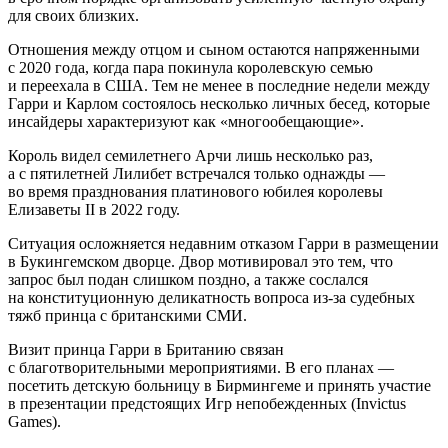
для своих близких.
Отношения между отцом и сыном остаются напряженными
с 2020 года, когда пара покинула королевскую семью
и переехала в США. Тем не менее в последние недели между
Гарри и Карлом состоялось несколько личных бесед, которые
инсайдеры характеризуют как «многообещающие».
Король видел семилетнего Арчи лишь несколько раз,
а с пятилетней Лилибет встречался только однажды —
во время празднования платинового юбилея королевы
Елизаветы II в 2022 году.
Ситуация осложняется недавним отказом Гарри в размещении
в Букингемском дворце. Двор мотивировал это тем, что
запрос был подан слишком поздно, а также сослался
на конституционную деликатность вопроса из-за судебных
тяжб принца с британскими СМИ.
Визит принца Гарри в Британию связан
с благотворительными мероприятиями. В его планах —
посетить детскую больницу в Бирмингеме и принять участие
в презентации предстоящих Игр непобежденных (Invictus
Games).