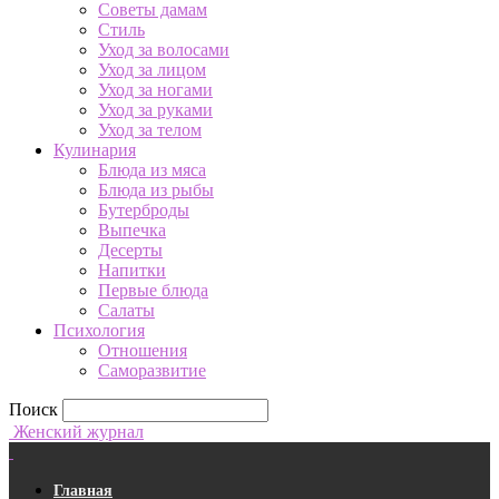
Советы дамам
Стиль
Уход за волосами
Уход за лицом
Уход за ногами
Уход за руками
Уход за телом
Кулинария
Блюда из мяса
Блюда из рыбы
Бутерброды
Выпечка
Десерты
Напитки
Первые блюда
Салаты
Психология
Отношения
Саморазвитие
Поиск
Женский журнал
Главная