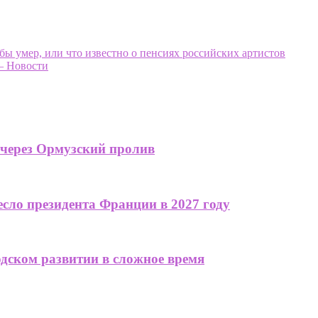
 бы умер, или что известно о пенсиях российских артистов
— Новости
 через Ормузский пролив
сло президента Франции в 2027 году
одском развитии в сложное время