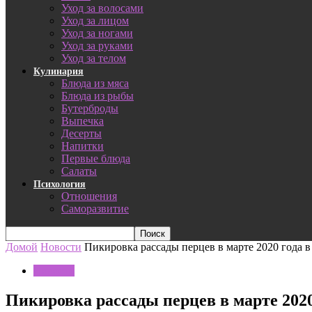
Уход за волосами
Уход за лицом
Уход за ногами
Уход за руками
Уход за телом
Кулинария
Блюда из мяса
Блюда из рыбы
Бутерброды
Выпечка
Десерты
Напитки
Первые блюда
Салаты
Психология
Отношения
Саморазвитие
Домой
Новости
Пикировка рассады перцев в марте 2020 года в
Новости
Пикировка рассады перцев в марте 202