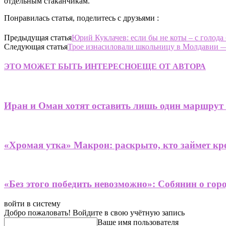
отдельным стаканчикам.
Понравилась статья, поделитесь с друзьями :
Предыдущая статья
Юрий Куклачев: если бы не коты – с голода
Следующая статья
Трое изнасиловали школьницу в Молдавии 
ЭТО МОЖЕТ БЫТЬ ИНТЕРЕСНО
ЕЩЕ ОТ АВТОРА
Иран и Оман хотят оставить лишь один маршрут
«Хромая утка» Макрон: раскрыто, кто займет кре
«Без этого победить невозможно»: Собянин о гор
войти в систему
Добро пожаловать! Войдите в свою учётную запись
Ваше имя пользователя