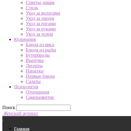
Советы дамам
Стиль
Уход за волосами
Уход за лицом
Уход за ногами
Уход за руками
Уход за телом
Кулинария
Блюда из мяса
Блюда из рыбы
Бутерброды
Выпечка
Десерты
Напитки
Первые блюда
Салаты
Психология
Отношения
Саморазвитие
Поиск
Женский журнал
Главная