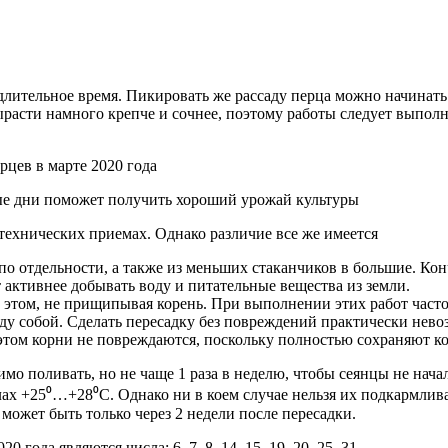
 длительное время. Пикировать же рассаду перца можно начинать 
ырасти намного крепче и сочнее, поэтому работы следует выпол
рцев в марте 2020 года
отехнических приемах. Однако различие все же имеется
ь по отдельности, а также из меньших стаканчиков в большие. К
 активнее добывать воду и питательные вещества из земли.
и этом, не прищипывая корень. При выполнении этих работ част
жду собой. Сделать пересадку без повреждений практически нево
 этом корни не повреждаются, поскольку полностью сохраняют ко
о поливать, но не чаще 1 раза в неделю, чтобы сеянцы не начал
лах +25⁰…+28⁰С. Однако ни в коем случае нельзя их подкармлива
может быть только через 2 недели после пересадки.
года являются числа: 6, 7, 8, 14, 15, 19, 20, 25, 31.