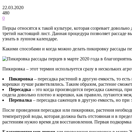
22.03.2020
480
0
Перцы относятся к такой культуре, которая созревает довольно
третий настоящий лист. Данная процедура позволяет рассаде в
узнать в лунном календаре.
Какими способами и когда можно делать пикировку рассады пе
Пикировка – этот термин используется сразу в нескольких агр
Пикировка
– пересадка растений в другую емкость, то ест
корешки лучше разветвлялись. Таким образом, растение сможет
Пересадка
– это когда производится пересадка саженца, пр
сидела довольно плотно и корешки, как правило, путаются ме
Перевалка
– пересадка саженцев в другую емкость, но при
После проведения пересадки или пикировки, растения необходим
температурой воды, которая должна быть отстоянная и в преде
растениям нужно время для восстановления. Первая подкормка 
Благоприятными днями
для проведения пикировки в марте 2020 