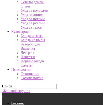
Советы дамам
Стиль
Уход за волосами
Уход за лицом
Уход за ногами
Уход за руками
Уход за телом
Кулинария
Блюда из мяса
Блюда из рыбы
Бутерброды
Выпечка
Десерты
Напитки
Первые блюда
Салаты
Психология
Отношения
Саморазвитие
Поиск
Женский журнал
Главная