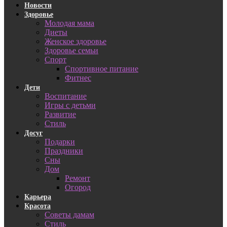
Новости
Здоровье
Молодая мама
Диеты
Женское здоровье
Здоровье семьи
Спорт
Спортивное питание
Фитнес
Дети
Воспитание
Игры с детьми
Развитие
Стиль
Досуг
Подарки
Праздники
Сны
Дом
Ремонт
Огород
Карьера
Красота
Советы дамам
Стиль