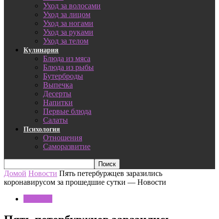
Уход за волосами
Уход за лицом
Уход за ногами
Уход за руками
Уход за телом
Кулинария
Блюда из мяса
Блюда из рыбы
Бутерброды
Выпечка
Десерты
Напитки
Первые блюда
Салаты
Психология
Отношения
Саморазвитие
Домой
Новости
Пять петербуржцев заразились
коронавирусом за прошедшие сутки — Новости
Новости