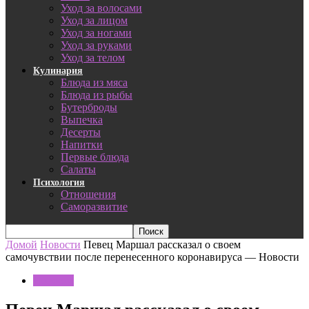
Уход за волосами
Уход за лицом
Уход за ногами
Уход за руками
Уход за телом
Кулинария
Блюда из мяса
Блюда из рыбы
Бутерброды
Выпечка
Десерты
Напитки
Первые блюда
Салаты
Психология
Отношения
Саморазвитие
Домой
Новости
Певец Маршал рассказал о своем
самочувствии после перенесенного коронавируса — Новости
Новости