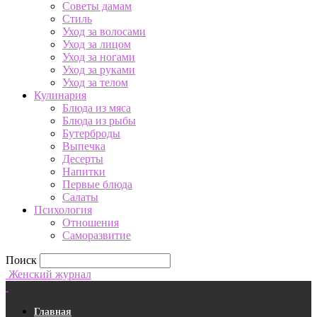
Советы дамам
Стиль
Уход за волосами
Уход за лицом
Уход за ногами
Уход за руками
Уход за телом
Кулинария
Блюда из мяса
Блюда из рыбы
Бутерброды
Выпечка
Десерты
Напитки
Первые блюда
Салаты
Психология
Отношения
Саморазвитие
Поиск
Женский журнал
Главная