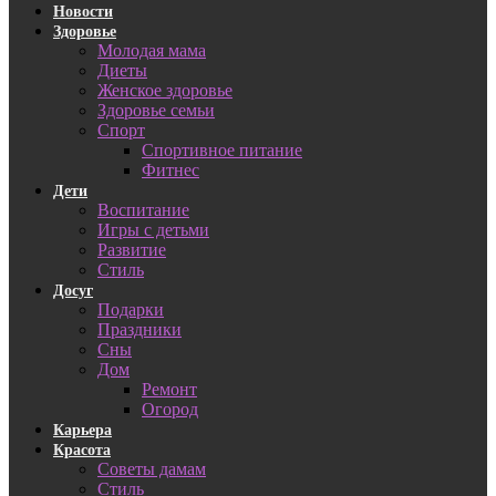
Новости
Здоровье
Молодая мама
Диеты
Женское здоровье
Здоровье семьи
Спорт
Спортивное питание
Фитнес
Дети
Воспитание
Игры с детьми
Развитие
Стиль
Досуг
Подарки
Праздники
Сны
Дом
Ремонт
Огород
Карьера
Красота
Советы дамам
Стиль