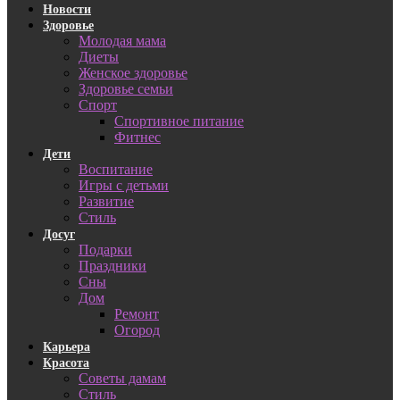
Новости
Здоровье
Молодая мама
Диеты
Женское здоровье
Здоровье семьи
Спорт
Спортивное питание
Фитнес
Дети
Воспитание
Игры с детьми
Развитие
Стиль
Досуг
Подарки
Праздники
Сны
Дом
Ремонт
Огород
Карьера
Красота
Советы дамам
Стиль