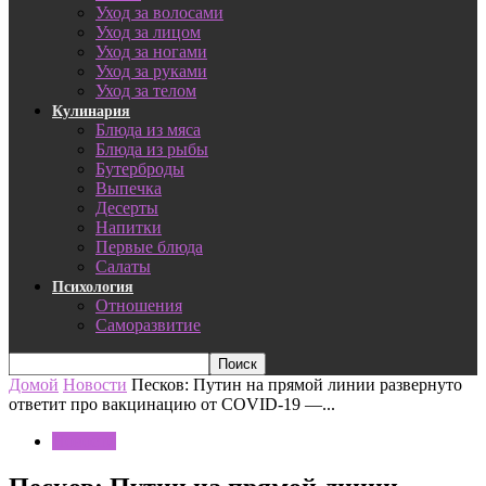
Уход за волосами
Уход за лицом
Уход за ногами
Уход за руками
Уход за телом
Кулинария
Блюда из мяса
Блюда из рыбы
Бутерброды
Выпечка
Десерты
Напитки
Первые блюда
Салаты
Психология
Отношения
Саморазвитие
Домой
Новости
Песков: Путин на прямой линии развернуто
ответит про вакцинацию от COVID-19 —...
Новости