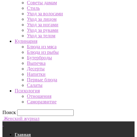
Советы дамам
Стиль
Уход за волосами
Уход за лицом
Уход за ногами
Уход за руками
Уход за телом
Кулинария
Блюда из мяса
Блюда из рыбы
Бутерброды
Выпечка
Десерты
Напитки
Первые блюда
Салаты
Психология
Отношения
Саморазвитие
Поиск
Женский журнал
Главная