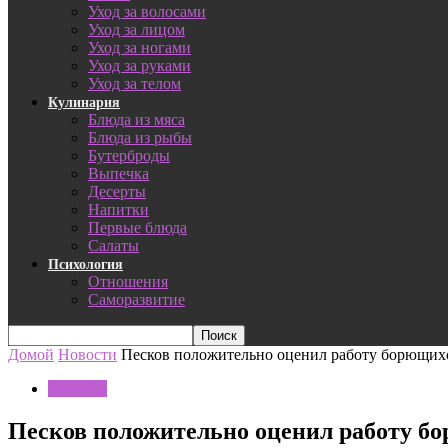
Уход за волосами
Уход за лицом
Уход за ногами
Уход за руками
Уход за телом
Кулинария
Блюда из мяса
Блюда из рыбы
Бутерброды
Выпечка
Десерты
Напитки
Первые блюда
Салаты
Психология
Отношения
Саморазвитие
Домой
Новости
Песков положительно оценил работу борющих
Новости
Песков положительно оценил работу б