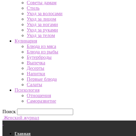
Советы дамам
Стиль
Уход за волосами
Уход за лицом
Уход за ногами
Уход за руками
Уход за телом
Кулинария
Блюда из мяса
Блюда из рыбы
Бутерброды
Выпечка
Десерты
Напитки
Первые блюда
Салаты
Психология
Отношения
Саморазвитие
Поиск
Женский журнал
Главная