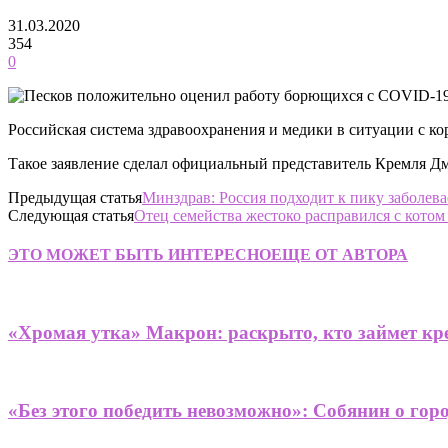
31.03.2020
354
0
Российская система здравоохранения и медики в ситуации с к
Такое заявление сделал официальный представитель Кремля Дм
Предыдущая статья
Минздрав: Россия подходит к пику заболе
Следующая статья
Отец семейства жестоко расправился с котом
ЭТО МОЖЕТ БЫТЬ ИНТЕРЕСНО
ЕЩЕ ОТ АВТОРА
«Хромая утка» Макрон: раскрыто, кто займет кре
«Без этого победить невозможно»: Собянин о гор