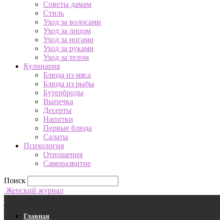
Советы дамам
Стиль
Уход за волосами
Уход за лицом
Уход за ногами
Уход за руками
Уход за телом
Кулинария
Блюда из мяса
Блюда из рыбы
Бутерброды
Выпечка
Десерты
Напитки
Первые блюда
Салаты
Психология
Отношения
Саморазвитие
Поиск
Женский журнал
Главная