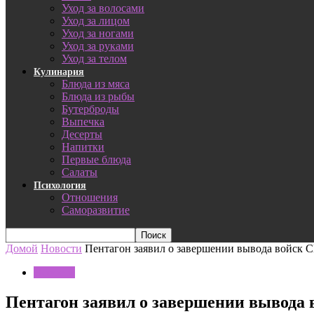
Уход за волосами
Уход за лицом
Уход за ногами
Уход за руками
Уход за телом
Кулинария
Блюда из мяса
Блюда из рыбы
Бутерброды
Выпечка
Десерты
Напитки
Первые блюда
Салаты
Психология
Отношения
Саморазвитие
Домой
Новости
Пентагон заявил о завершении вывода войск 
Новости
Пентагон заявил о завершении вывода