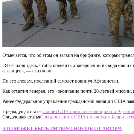
Отмечается, что об этом он заявил на брифинге, который транс
«Я сегодня здесь, чтобы объявить о завершении вывода наших 
афганцев», — сказал он.
По его словам, последний самолёт покинул Афганистан.
Как отметил генерал, это «окончание почти 20-летней миссии, к
Ранее Федеральное управление гражданской авиации США зая
Предыдущая статья
Совбез ООН принял резолюцию по Афгани
Следующая статья
Спецпосланник США по климату Керри в сен
ЭТО МОЖЕТ БЫТЬ ИНТЕРЕСНО
ЕЩЕ ОТ АВТОРА