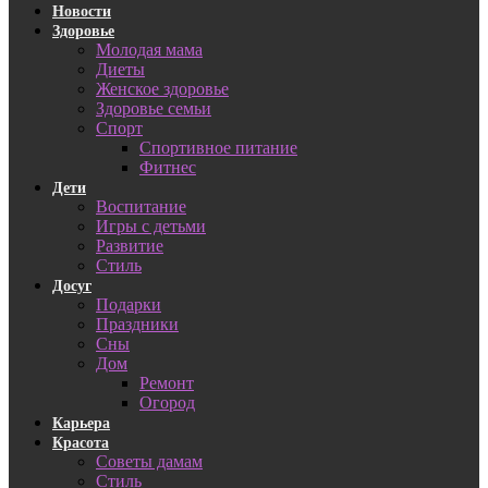
Новости
Здоровье
Молодая мама
Диеты
Женское здоровье
Здоровье семьи
Спорт
Спортивное питание
Фитнес
Дети
Воспитание
Игры с детьми
Развитие
Стиль
Досуг
Подарки
Праздники
Сны
Дом
Ремонт
Огород
Карьера
Красота
Советы дамам
Стиль