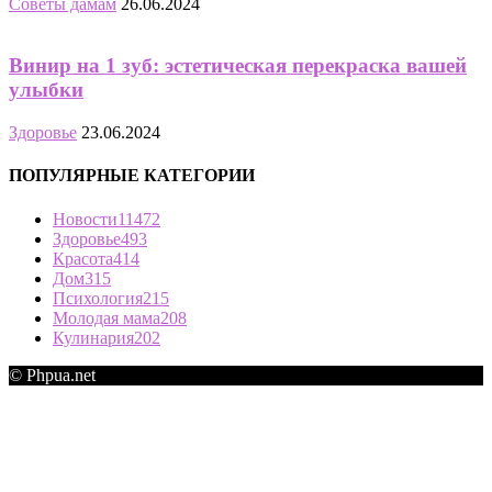
Советы дамам
26.06.2024
Винир на 1 зуб: эстетическая перекраска вашей
улыбки
Здоровье
23.06.2024
ПОПУЛЯРНЫЕ КАТЕГОРИИ
Новости
11472
Здоровье
493
Красота
414
Дом
315
Психология
215
Молодая мама
208
Кулинария
202
© Phpua.net