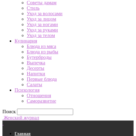
Советы дамам
Стиль
Уход за волосами
Уход за лицом
Уход за ногами
Уход за руками
Уход за телом
Кулинария
Блюда из мяса
Блюда из рыбы
Бутерброды
Выпечка
Десерты
Напитки
Первые блюда
Салаты
Психология
Отношения
Саморазвитие
Поиск
Женский журнал
Главная