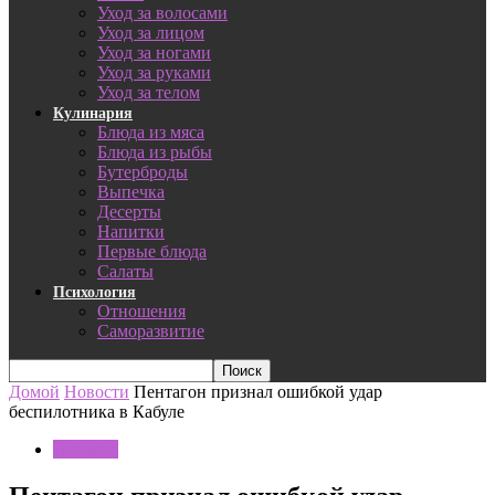
Уход за волосами
Уход за лицом
Уход за ногами
Уход за руками
Уход за телом
Кулинария
Блюда из мяса
Блюда из рыбы
Бутерброды
Выпечка
Десерты
Напитки
Первые блюда
Салаты
Психология
Отношения
Саморазвитие
Домой
Новости
Пентагон признал ошибкой удар
беспилотника в Кабуле
Новости