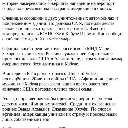
которые намеревались совершить нападение на аэропорт
города во время вывода из страны американских войск.
Очевидцы сообщили о двух уничтоженных автомобилях и
повреждённом здании. По данным CNN, погибли десять
человек, в числе которых — шестеро детей. Вместе с
тем представитель ЮНИСЕФ в Кабуле Герве де Лис сообщил
о гибели семи детей на месте удара.
Официальный представитель российского МИД Мария
Захарова заявила, что Россия осуждает неизбирательное
применение силы США в Афганистане, в том числе авиаудар
американского беспилотника в Кабуле.
В интервью RT в рамках проекта Unheard Voices,
посвящённого 20-летию войны США в Афганистане, двое
мужчин из Кабула рассказали, как во время ракетного
авиаудара США потеряли членов своей семьи.
Атака, направленная якобы против террористов, унесла
десятки жизней мирных жителей. Среди них оказались и
родные Эмаля Ахмади и Джамшида Юсуфи. По словам
афганцев, американцы унизили их страну и преследовали
лишь собственные цели.