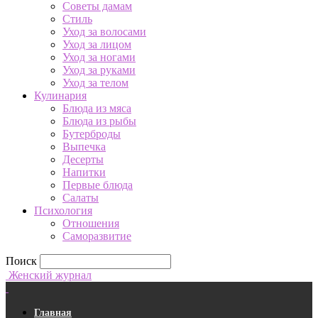
Советы дамам
Стиль
Уход за волосами
Уход за лицом
Уход за ногами
Уход за руками
Уход за телом
Кулинария
Блюда из мяса
Блюда из рыбы
Бутерброды
Выпечка
Десерты
Напитки
Первые блюда
Салаты
Психология
Отношения
Саморазвитие
Поиск
Женский журнал
Главная