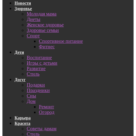
Новости
Здоровье
Молодая мама
Диеты
Женское здоровье
Здоровье семьи
Спорт
Спортивное питание
Фитнес
Дети
Воспитание
Игры с детьми
Развитие
Стиль
Досуг
Подарки
Праздники
Сны
Дом
Ремонт
Огород
Карьера
Красота
Советы дамам
Стиль