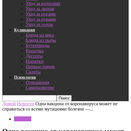
Уход за волосами
Уход за лицом
Уход за ногами
Уход за руками
Уход за телом
Кулинария
Блюда из мяса
Блюда из рыбы
Бутерброды
Выпечка
Десерты
Напитки
Первые блюда
Салаты
Психология
Отношения
Саморазвитие
Домой
Новости
Одна вакцина от коронавируса может не
справиться со всеми мутациями болезни —...
Новости