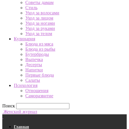
Советы дамам
Стиль
Уход за волосами
Уход за лицом
Уход за ногами
Уход за руками
Уход за телом
Кулинария
Блюда из мяса
Блюда из рыбы
Бутерброды
Выпечка
Десерты
Напитки
Первые блюда
Салаты
Психология
Отношения
Саморазвитие
Поиск
Женский журнал
Главная