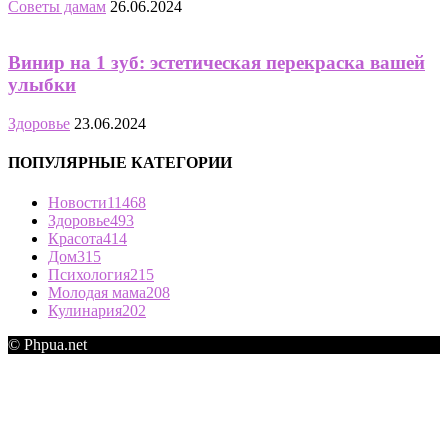
Советы дамам
26.06.2024
Винир на 1 зуб: эстетическая перекраска вашей
улыбки
Здоровье
23.06.2024
ПОПУЛЯРНЫЕ КАТЕГОРИИ
Новости
11468
Здоровье
493
Красота
414
Дом
315
Психология
215
Молодая мама
208
Кулинария
202
© Phpua.net