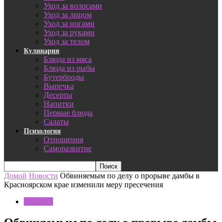
Уход за волосами
Уход за лицом
Уход за ногами
Уход за руками
Уход за телом
Кулинария
Блюда из мяса
Блюда из рыбы
Бутерброды
Выпечка
Десерты
Напитки
Первые блюда
Салаты
Психология
Отношения
Саморазвитие
Домой
Новости
Обвиняемым по делу о прорыве дамбы в
Красноярском крае изменили меру пресечения
Новости