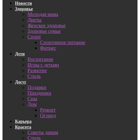
Новости
Здоровье
Молодая мама
Диеты
Женское здоровье
Здоровье семьи
Спорт
Спортивное питание
Фитнес
Дети
Воспитание
Игры с детьми
Развитие
Стиль
Досуг
Подарки
Праздники
Сны
Дом
Ремонт
Огород
Карьера
Красота
Советы дамам
Стиль