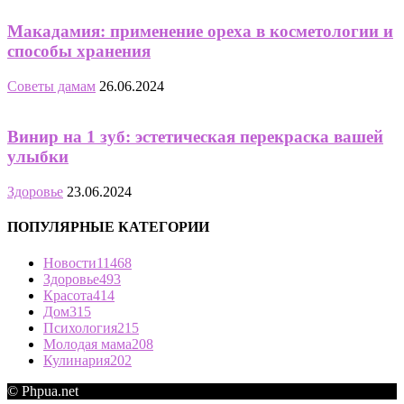
Макадамия: применение ореха в косметологии и
способы хранения
Советы дамам
26.06.2024
Винир на 1 зуб: эстетическая перекраска вашей
улыбки
Здоровье
23.06.2024
ПОПУЛЯРНЫЕ КАТЕГОРИИ
Новости
11468
Здоровье
493
Красота
414
Дом
315
Психология
215
Молодая мама
208
Кулинария
202
© Phpua.net