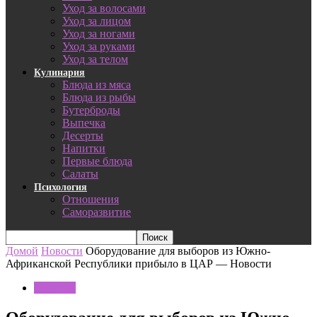
Уход за волосами
Уход за лицом
Уход за ногами
Уход за руками
Уход за телом
Кулинария
Блюда из мяса
Блюда из рыбы
Бутерброды
Выпечка
Десерты
Напитки
Первые блюда
Салаты
Психология
Отношения
Саморазвитие
Домой
Новости
Оборудование для выборов из Южно-
Африканской Республики прибыло в ЦАР — Новости
Новости