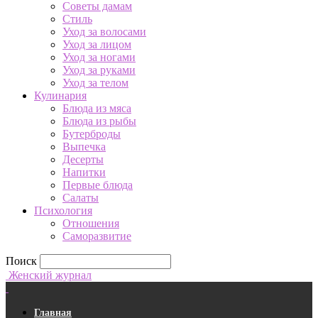
Советы дамам
Стиль
Уход за волосами
Уход за лицом
Уход за ногами
Уход за руками
Уход за телом
Кулинария
Блюда из мяса
Блюда из рыбы
Бутерброды
Выпечка
Десерты
Напитки
Первые блюда
Салаты
Психология
Отношения
Саморазвитие
Поиск
Женский журнал
Главная