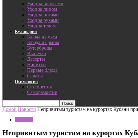
Уход за волосами
Уход за лицом
Уход за ногами
Уход за руками
Уход за телом
Кулинария
Блюда из мяса
Блюда из рыбы
Бутерброды
Выпечка
Десерты
Напитки
Первые блюда
Салаты
Психология
Отношения
Саморазвитие
Домой
Новости
Непривитым туристам на курортах Кубани п
Новости
Непривитым туристам на курортах Ку