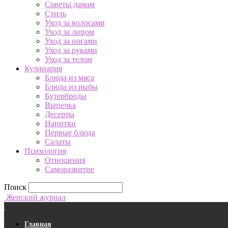
Советы дамам
Стиль
Уход за волосами
Уход за лицом
Уход за ногами
Уход за руками
Уход за телом
Кулинария
Блюда из мяса
Блюда из рыбы
Бутерброды
Выпечка
Десерты
Напитки
Первые блюда
Салаты
Психология
Отношения
Саморазвитие
Поиск
Женский журнал
Главная