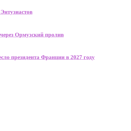
 Энтузиастов
 через Ормузский пролив
сло президента Франции в 2027 году