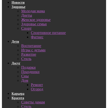
Новости
Здоровье
Молодая мама
Диеты
Женское здоровье
Здоровье семьи
Спорт
Спортивное питание
Фитнес
Дети
Воспитание
Игры с детьми
Развитие
Стиль
Досуг
Подарки
Праздники
Сны
Дом
Ремонт
Огород
Карьера
Красота
Советы дамам
Стиль