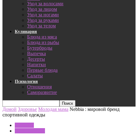
Уход за волосами
Уход за лицом
Уход за ногами
Уход за руками
Уход за телом
Кулинария
Блюда из мяса
Блюда из рыбы
Бутерброды
Выпечка
Десерты
Напитки
Первые блюда
Салаты
Психология
Отношения
Саморазвитие
Домой
Здоровье
Молодая мама
Nebbia : мировой бренд
спортивной одежды
Здоровье
Молодая мама