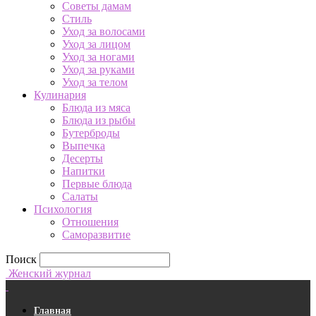
Советы дамам
Стиль
Уход за волосами
Уход за лицом
Уход за ногами
Уход за руками
Уход за телом
Кулинария
Блюда из мяса
Блюда из рыбы
Бутерброды
Выпечка
Десерты
Напитки
Первые блюда
Салаты
Психология
Отношения
Саморазвитие
Поиск
Женский журнал
Главная