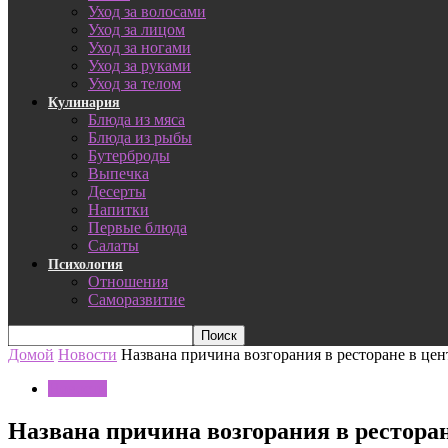
Уход за волосами
Уход за лицом
Уход за ногами
Уход за руками
Уход за телом
Кулинария
Блюда из мяса
Блюда из рыбы
Бутерброды
Выпечка
Десерты
Напитки
Первые блюда
Салаты
Психология
Отношения
Саморазвитие
Домой
Новости
Названа причина возгорания в ресторане в це
Новости
Названа причина возгорания в рестора