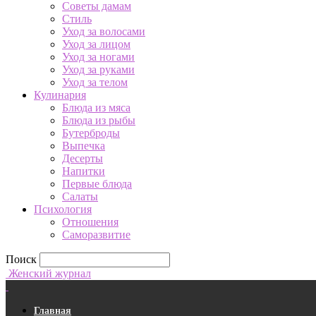
Советы дамам
Стиль
Уход за волосами
Уход за лицом
Уход за ногами
Уход за руками
Уход за телом
Кулинария
Блюда из мяса
Блюда из рыбы
Бутерброды
Выпечка
Десерты
Напитки
Первые блюда
Салаты
Психология
Отношения
Саморазвитие
Поиск
Женский журнал
Главная