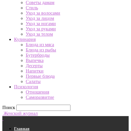
Советы дамам
Стиль
Уход за волосами
Уход за лицом
Уход за ногами
Уход за руками
Уход за телом
Кулинария
Блюда из мяса
Блюда из рыбы
Бутерброды
Выпечка
Десерты
Напитки
Первые блюда
Салаты
Психология
Отношения
Саморазвитие
Поиск
Женский журнал
Главная