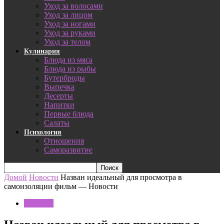
Уход за волосами
Уход за лицом
Уход за ногами
Уход за руками
Уход за телом
Кулинария
Блюда из мяса
Блюда из рыбы
Бутерброды
Выпечка
Десерты
Напитки
Первые блюда
Салаты
Психология
Отношения
Саморазвитие
Домой
Новости
Назван идеальный для просмотра в
самоизоляции фильм — Новости
Новости