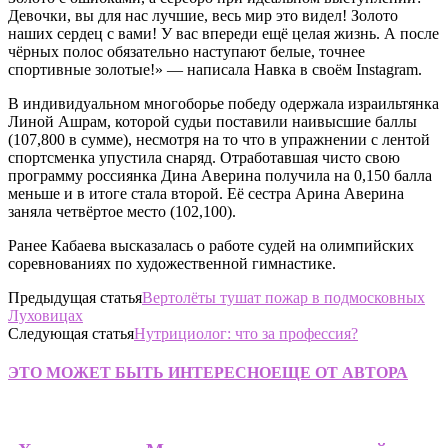
Девочки, вы для нас лучшие, весь мир это видел! Золото
наших сердец с вами! У вас впереди ещё целая жизнь. А после
чёрных полос обязательно наступают белые, точнее
спортивные золотые!» — написала Навка в своём Instagram.
В индивидуальном многоборье победу одержала израильтянка
Линой Ашрам, которой судьи поставили наивысшие баллы
(107,800 в сумме), несмотря на то что в упражнении с лентой
спортсменка упустила снаряд. Отработавшая чисто свою
программу россиянка Дина Аверина получила на 0,150 балла
меньше и в итоге стала второй. Её сестра Арина Аверина
заняла четвёртое место (102,100).
Ранее Кабаева высказалась о работе судей на олимпийских
соревнованиях по художественной гимнастике.
Предыдущая статья
Вертолёты тушат пожар в подмосковных
Луховицах
Следующая статья
Нутрициолог: что за профессия?
ЭТО МОЖЕТ БЫТЬ ИНТЕРЕСНО
ЕЩЕ ОТ АВТОРА