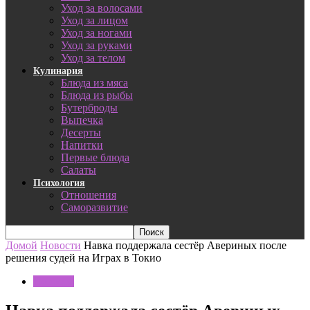
Уход за волосами
Уход за лицом
Уход за ногами
Уход за руками
Уход за телом
Кулинария
Блюда из мяса
Блюда из рыбы
Бутерброды
Выпечка
Десерты
Напитки
Первые блюда
Салаты
Психология
Отношения
Саморазвитие
Домой
Новости
Навка поддержала сестёр Авериных после
решения судей на Играх в Токио
Новости