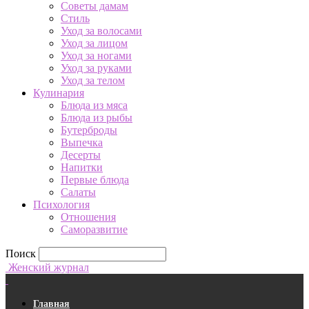
Советы дамам
Стиль
Уход за волосами
Уход за лицом
Уход за ногами
Уход за руками
Уход за телом
Кулинария
Блюда из мяса
Блюда из рыбы
Бутерброды
Выпечка
Десерты
Напитки
Первые блюда
Салаты
Психология
Отношения
Саморазвитие
Поиск
Женский журнал
Главная