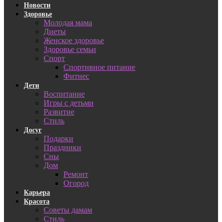
Новости
Здоровье
Молодая мама
Диеты
Женское здоровье
Здоровье семьи
Спорт
Спортивное питание
Фитнес
Дети
Воспитание
Игры с детьми
Развитие
Стиль
Досуг
Подарки
Праздники
Сны
Дом
Ремонт
Огород
Карьера
Красота
Советы дамам
Стиль