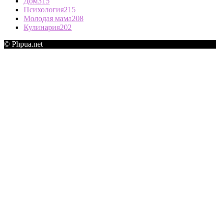
Дом
315
Психология
215
Молодая мама
208
Кулинария
202
© Phpua.net