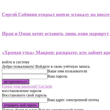
Сергей Собянин открыл новую эстакаду на шоссе
Иран и Оман хотят оставить лишь один маршрут
«Хромая утка» Макрон: раскрыто, кто займет кре
войти в систему
Добро пожаловать! Войдите в свою учётную запись
Ваше имя пользователя
Ваш пароль
Forgot your password? Get help
восстановление пароля
Восстановите свой пароль
Ваш адрес электронной почты
Пароль будет выслан Вам по электронной почте.