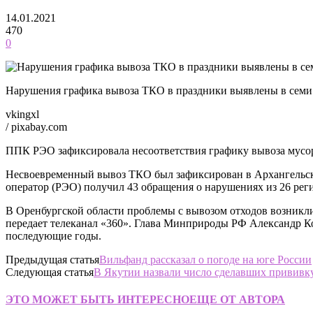
14.01.2021
470
0
Нарушения графика вывоза ТКО в праздники выявлены в семи
vkingxl
/ pixabay.com
ППК РЭО зафиксировала несоответствия графику вывоза мусор
Несвоевременный вывоз ТКО был зафиксирован в Архангельской
оператор (РЭО) получил 43 обращения о нарушениях из 26 рег
В Оренбургской области проблемы с вывозом отходов возникли
передает телеканал «360». Глава Минприроды РФ Александр К
последующие годы.
Предыдущая статья
Вильфанд рассказал о погоде на юге России
Следующая статья
В Якутии назвали число сделавших прививку
ЭТО МОЖЕТ БЫТЬ ИНТЕРЕСНО
ЕЩЕ ОТ АВТОРА