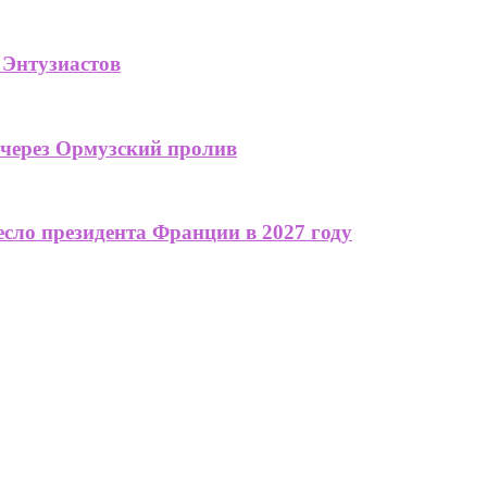
 Энтузиастов
 через Ормузский пролив
сло президента Франции в 2027 году