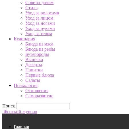
Советы дамам
Стиль
Уход за волосами
Уход за лицом
Уход за ногами
Уход за руками
Уход за телом
Кулинария
Блюда из мяса
Блюда из рыбы
Бутерброды
Выпечка
Десерты
Напитки
Первые блюда
Салаты
Психология
Отношения
Саморазвитие
Поиск
Женский журнал
Главная