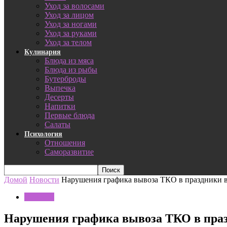
Уход за волосами
Уход за лицом
Уход за ногами
Уход за руками
Уход за телом
Кулинария
Блюда из мяса
Блюда из рыбы
Бутерброды
Выпечка
Десерты
Напитки
Первые блюда
Салаты
Психология
Отношения
Саморазвитие
Домой
Новости
Нарушения графика вывоза ТКО в праздники в
Новости
Нарушения графика вывоза ТКО в праз