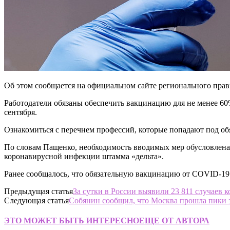
Об этом сообщается на официальном сайте регионального прав
Работодатели обязаны обеспечить вакцинацию для не менее 60
сентября.
Ознакомиться с перечнем профессий, которые попадают под об
По словам Пащенко, необходимость вводимых мер обусловлена
коронавирусной инфекции штамма «дельта».
Ранее сообщалось, что обязательную вакцинацию от COVID-19 
Предыдущая статья
За сутки в России выявили 23 811 случаев 
Следующая статья
Собянин сообщил, что Москва прошла пики
ЭТО МОЖЕТ БЫТЬ ИНТЕРЕСНО
ЕЩЕ ОТ АВТОРА