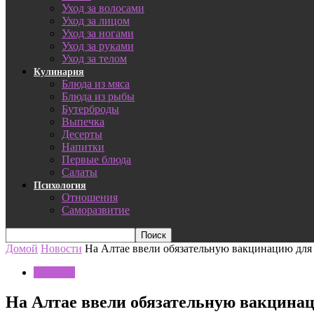
Уход за волосами
Уход за лицом
Уход за ногами
Уход за руками
Уход за телом
Кулинария
Блюда из мяса
Блюда из рыбы
Бутерброды
Выпечка
Десерты
Напитки
Первые блюда
Салаты
Психология
Отношения
Саморазвитие
Домой
Новости
На Алтае ввели обязательную вакцинацию для
Новости
На Алтае ввели обязательную вакцинац