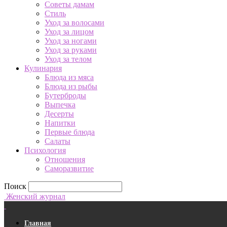
Советы дамам
Стиль
Уход за волосами
Уход за лицом
Уход за ногами
Уход за руками
Уход за телом
Кулинария
Блюда из мяса
Блюда из рыбы
Бутерброды
Выпечка
Десерты
Напитки
Первые блюда
Салаты
Психология
Отношения
Саморазвитие
Поиск
Женский журнал
Главная