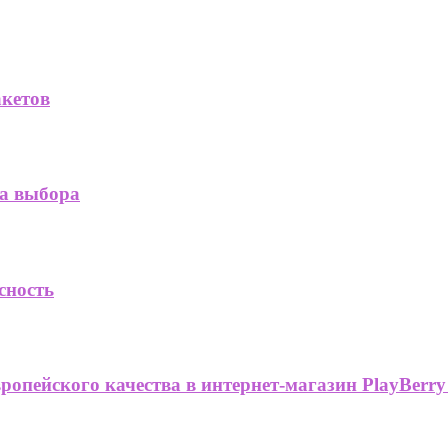
кетов
а выбора
сность
опейского качества в интернет-магазин PlayBerry U