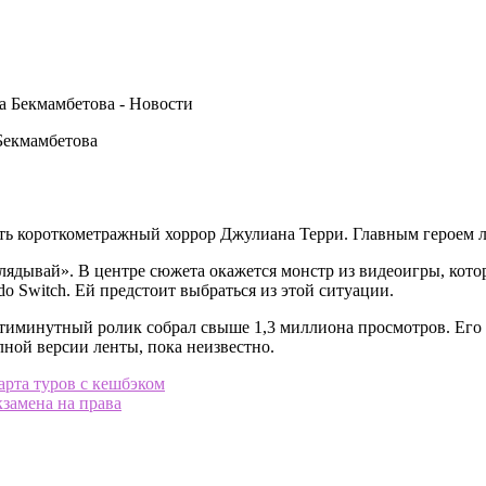
 Бекмамбетова
 короткометражный хоррор Джулиана Терри. Главным героем лен
глядывай». В центре сюжета окажется монстр из видеоигры, кот
do Switch. Ей предстоит выбраться из этой ситуации.
стиминутный ролик собрал свыше 1,3 миллиона просмотров. Его
ной версии ленты, пока неизвестно.
арта туров с кешбэком
кзамена на права