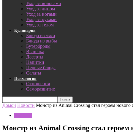
Уход за волосами
Уход за лицом
Уход за ногами
Уход за руками
Уход за телом
Кулинария
Блюда из мяса
Блюда из рыбы
Бутерброды
Выпечка
Десерты
Напитки
Первые блюда
Салаты
Психология
Отношения
Саморазвитие
Домой
Новости
Монстр из Animal Crossing стал героем новог
Новости
Монстр из Animal Crossing стал герое