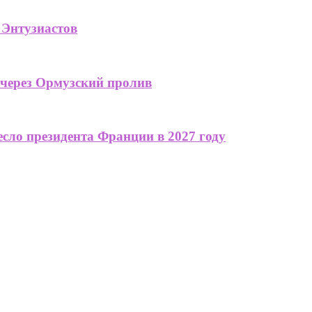
 Энтузиастов
 через Ормузский пролив
сло президента Франции в 2027 году