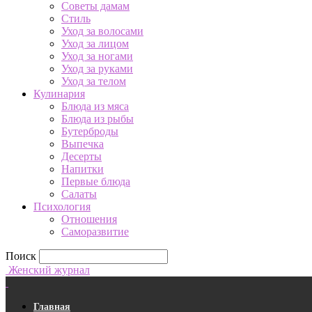
Советы дамам
Стиль
Уход за волосами
Уход за лицом
Уход за ногами
Уход за руками
Уход за телом
Кулинария
Блюда из мяса
Блюда из рыбы
Бутерброды
Выпечка
Десерты
Напитки
Первые блюда
Салаты
Психология
Отношения
Саморазвитие
Поиск
Женский журнал
Главная