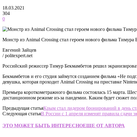
18.03.2021
304
0
Монстр из Animal Crossing стал героем нового фильма Тимура
Евгений Зайцев
/ politexpert.net
Российский режиссер Тимур Бекмамбетов решил экранизировать
Бекмамбетов и его студия займутся созданием фильма «Не под
девушка, которая проходит Animal Crossing на приставке Ninten
Премьера короткометражного фильма состоялась 15 марта. Ше
дистанционном режиме из-за пандемии. Каким будет сюжет пол
Предыдущая статья
Крым стал лидером бронирований в день ст
Следующая статья
В России c 1 апреля изменят правила сдачи э
ЭТО МОЖЕТ БЫТЬ ИНТЕРЕСНО
ЕЩЕ ОТ АВТОРА