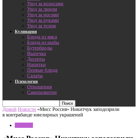
Уход за волосами
Уход за лицом
Уход за ногами
Уход за руками
Уход за телом
Кулинария
Блюда из мяса
Блюда из рыбы
Бутерброды
Выпечка
Десерты
Напитки
Первые блюда
Салаты
Психология
Отношения
Саморазвитие
Домой
Новости
«Мисс Россия» Никитчук заподозрили
в контрабанде ювелирных украшений
Новости