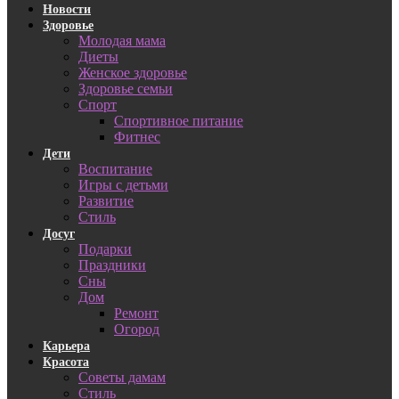
Новости
Здоровье
Молодая мама
Диеты
Женское здоровье
Здоровье семьи
Спорт
Спортивное питание
Фитнес
Дети
Воспитание
Игры с детьми
Развитие
Стиль
Досуг
Подарки
Праздники
Сны
Дом
Ремонт
Огород
Карьера
Красота
Советы дамам
Стиль