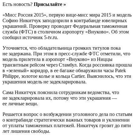
Есть новость?
Присылайте »
«Мисс Россия 2015», первую вице-мисс мира 2015 и модель
Софию Никитчук заподозрили в контрабанде ювелирных
украшений. Проверку проводит Федеральная таможенная
служба (ФТС) в столичном аэропорту «Внуково». Об этом
сообщил источник 5-tv.ru.
Уточняется, что обладательница громких титулов пока
не задержана. При этом в пресс-службе ФТС отметили, что
модель прилетела в аэропорт «Внуково» из Ниццы
транзитным рейсом через Стамбул. Когда россиянка прошла
в «зеленый» коридор, в ее багаже обнаружили часы Patek
Philippe, золотое колье и кольца Cartier. Выяснилось, что эти
украшения модель не задекларировала.
Сама Никитчук пояснила сотрудникам ведомства, что
не задекларировала их, потому что эти украшения —
ее личные вещи.
Решается вопрос о возбуждении уголовного дела по статьям
о контрабанде стратегически важных товаров и уклонении
от уплаты таможенных платежей. Никитчук грозит до пяти
лет лишения свободы.