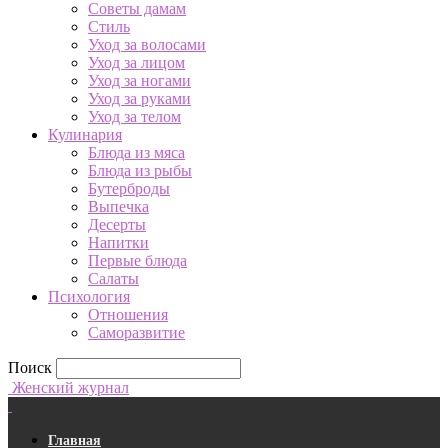
Советы дамам
Стиль
Уход за волосами
Уход за лицом
Уход за ногами
Уход за руками
Уход за телом
Кулинария
Блюда из мяса
Блюда из рыбы
Бутерброды
Выпечка
Десерты
Напитки
Первые блюда
Салаты
Психология
Отношения
Саморазвитие
Поиск
Женский журнал
Главная