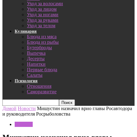
Уход за волосами
Уход за лицом
Уход за ногами
Уход за руками
Уход за телом
Кулинария
Блюда из мяса
Блюда из рыбы
Бутерброды
Выпечка
Десерты
Напитки
Первые блюда
Салаты
Психология
Отношения
Саморазвитие
Домой
Новости
Мишустин назначил врио главы Росавтодора
и руководителя Росрыболовства
Новости