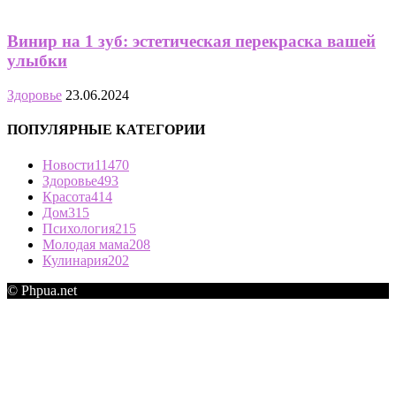
Винир на 1 зуб: эстетическая перекраска вашей
улыбки
Здоровье
23.06.2024
ПОПУЛЯРНЫЕ КАТЕГОРИИ
Новости
11470
Здоровье
493
Красота
414
Дом
315
Психология
215
Молодая мама
208
Кулинария
202
© Phpua.net