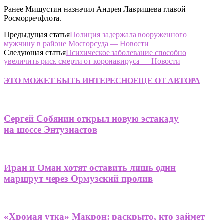
Ранее Мишустин назначил Андрея Лаврищева главой
Росморречфлота.
Предыдущая статья
Полиция задержала вооруженного
мужчину в районе Мосгорсуда — Новости
Следующая статья
Психическое заболевание способно
увеличить риск смерти от коронавируса — Новости
ЭТО МОЖЕТ БЫТЬ ИНТЕРЕСНО
ЕЩЕ ОТ АВТОРА
Сергей Собянин открыл новую эстакаду
на шоссе Энтузиастов
Иран и Оман хотят оставить лишь один
маршрут через Ормузский пролив
«Хромая утка» Макрон: раскрыто, кто займет