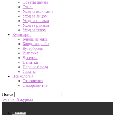
Советы дамам
Стиль
Уход за волосами
Уход за лицом
Уход за ногами
Уход за руками
Уход за телом
Кулинария
Блюда из мяса
Блюда из рыбы
Бутерброды
Выпечка
Десерты
Напитки
Первые блюда
Салаты
Психология
Отношения
Саморазвитие
Поиск
Женский журнал
Главная