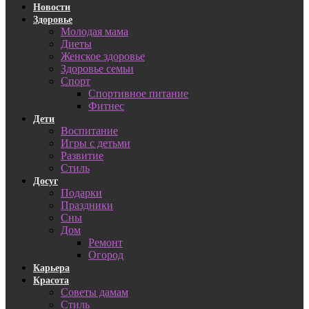
Новости
Здоровье
Молодая мама
Диеты
Женское здоровье
Здоровье семьи
Спорт
Спортивное питание
Фитнес
Дети
Воспитание
Игры с детьми
Развитие
Стиль
Досуг
Подарки
Праздники
Сны
Дом
Ремонт
Огород
Карьера
Красота
Советы дамам
Стиль