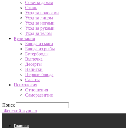
Советы дамам
Стиль
Уход за волосами
Уход за лицом
Уход за ногами
Уход за руками
Уход за телом
Кулинария
Блюда из мяса
Блюда из рыбы
Бутерброды
Выпечка
Десерты
Напитки
Первые блюда
Салаты
Психология
Отношения
Саморазвитие
Поиск
Женский журнал
Главная