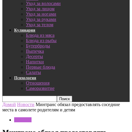
Уход за волосами
Уход за лицом
Уход за ногами
Уход за руками
Уход за телом
Кулинария
Блюда из мяса
Блюда из рыбы
Бутерброды
Выпечка
Десерты
Напитки
Первые блюда
Салаты
Психология
Отношения
Саморазвитие
Домой
Новости
Минтранс обязал предоставлять соседние
места в самолете родителям и детям
Новости