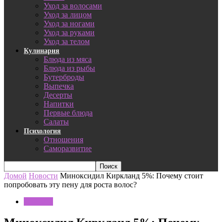
Уход за волосами
Уход за лицом
Уход за ногами
Уход за руками
Уход за телом
Кулинария
Блюда из мяса
Блюда из рыбы
Бутерброды
Выпечка
Десерты
Напитки
Первые блюда
Салаты
Психология
Отношения
Саморазвитие
Домой
Новости
Миноксидил Киркланд 5%: Почему стоит
попробовать эту пену для роста волос?
Новости