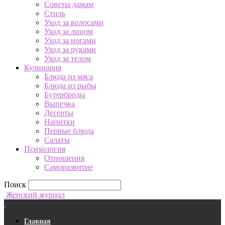
Советы дамам
Стиль
Уход за волосами
Уход за лицом
Уход за ногами
Уход за руками
Уход за телом
Кулинария
Блюда из мяса
Блюда из рыбы
Бутерброды
Выпечка
Десерты
Напитки
Первые блюда
Салаты
Психология
Отношения
Саморазвитие
Поиск
Женский журнал
Главная