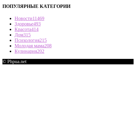
ПОПУЛЯРНЫЕ КАТЕГОРИИ
Новости
11469
Здоровье
493
Красота
414
Дом
315
Психология
215
Молодая мама
208
Кулинария
202
© Phpua.net