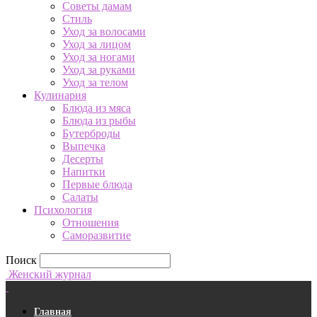
Советы дамам
Стиль
Уход за волосами
Уход за лицом
Уход за ногами
Уход за руками
Уход за телом
Кулинария
Блюда из мяса
Блюда из рыбы
Бутерброды
Выпечка
Десерты
Напитки
Первые блюда
Салаты
Психология
Отношения
Саморазвитие
Поиск
Женский журнал
Главная