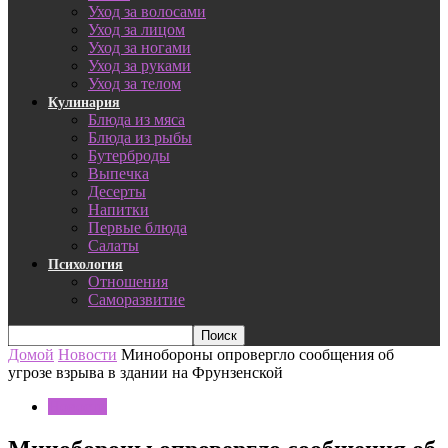
Уход за волосами
Уход за лицом
Уход за ногами
Уход за руками
Уход за телом
Кулинария
Блюда из мяса
Блюда из рыбы
Бутерброды
Выпечка
Десерты
Напитки
Первые блюда
Салаты
Психология
Отношения
Саморазвитие
Домой
Новости
Минобороны опровергло сообщения об
угрозе взрыва в здании на Фрунзенской
Новости