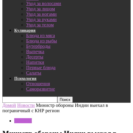
Уход за волосами
Уход за лицом
Уход за ногами
Уход за руками
Уход за телом
Кулинария
Блюда из мяса
Блюда из рыбы
Бутерброды
Выпечка
Десерты
Напитки
Первые блюда
Салаты
Психология
Отношения
Саморазвитие
Домой
Новости
Министр обороны Индии выехал в
пограничный с КНР регион
Новости