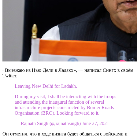
«Выезжаю из Нью-Дели в Ладакх», — написал Сингх в своём
Twitter.
Leaving New Delhi for Ladakh.
During my visit, I shall be interacting with the troops
and attending the inaugural function of several
infrastructure projects constructed by Border Roads
Organisation (BRO). Looking forward to it.
— Rajnath Singh (@rajnathsingh) June 27, 2021
Он отметил, что в ходе визита будет общаться с войсками и