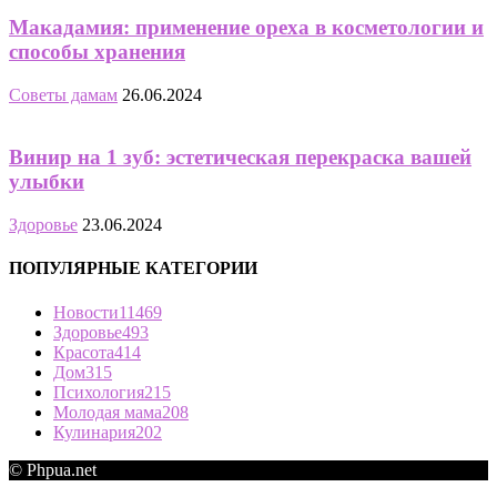
Макадамия: применение ореха в косметологии и
способы хранения
Советы дамам
26.06.2024
Винир на 1 зуб: эстетическая перекраска вашей
улыбки
Здоровье
23.06.2024
ПОПУЛЯРНЫЕ КАТЕГОРИИ
Новости
11469
Здоровье
493
Красота
414
Дом
315
Психология
215
Молодая мама
208
Кулинария
202
© Phpua.net