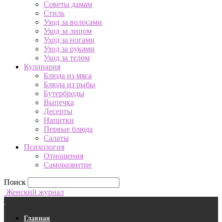
Советы дамам
Стиль
Уход за волосами
Уход за лицом
Уход за ногами
Уход за руками
Уход за телом
Кулинария
Блюда из мяса
Блюда из рыбы
Бутерброды
Выпечка
Десерты
Напитки
Первые блюда
Салаты
Психология
Отношения
Саморазвитие
Поиск
Женский журнал
Главная