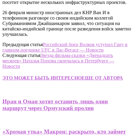
посетит открытие нескольких инфраструктурных проектов.
26 февраля министр иностранных дел КНР Ван И в
телефонном разговоре со своим индийским коллегой
Субраманиямом Джайшанкаром заявил, что ситуация на
китайско-индийской границе после разведения войск заметно
улучшилась.
Предыдущая статья
Российский боец Волков уступил Гану в
главном поединке UFC в Лас-Вегасе — Новости
Следующая статья
Звезда фильма-сказки «Двенадцать
месяцев» Наталья Попова скончалась в Петербурге —
Новости
ЭТО МОЖЕТ БЫТЬ ИНТЕРЕСНО
ЕЩЕ ОТ АВТОРА
Иран и Оман хотят оставить лишь один
маршрут через Ормузский пролив
«Хромая утка» Макрон: раскрыто, кто займет