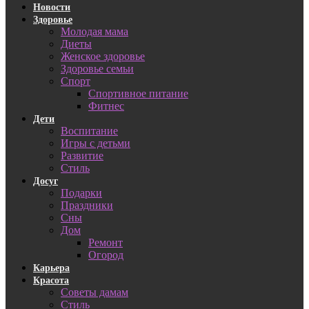
Новости
Здоровье
Молодая мама
Диеты
Женское здоровье
Здоровье семьи
Спорт
Спортивное питание
Фитнес
Дети
Воспитание
Игры с детьми
Развитие
Стиль
Досуг
Подарки
Праздники
Сны
Дом
Ремонт
Огород
Карьера
Красота
Советы дамам
Стиль