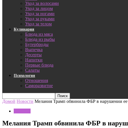
Уход за волосами
Уход за лицом
Уход за ногами
Уход за руками
Уход за телом
Кулинария
Блюда из мяса
Блюда из рыбы
Бутерброды
Выпечка
Десерты
Напитки
Первые блюда
Салаты
Психология
Отношения
Саморазвитие
Домой
Новости
Мелания Трамп обвинила ФБР в нарушении ее 
Новости
Мелания Трамп обвинила ФБР в наруше