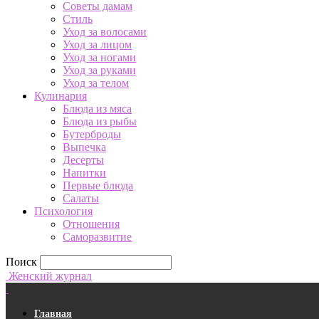
Советы дамам
Стиль
Уход за волосами
Уход за лицом
Уход за ногами
Уход за руками
Уход за телом
Кулинария
Блюда из мяса
Блюда из рыбы
Бутерброды
Выпечка
Десерты
Напитки
Первые блюда
Салаты
Психология
Отношения
Саморазвитие
Поиск
Женский журнал
Главная