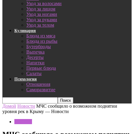
Уход за волосами
Уход за лицом
Уход за ногами
Уход за руками
Уход за телом
Кулинария
Блюда из мяса
Блюда из рыбы
Бутерброды
Выпечка
Десерты
Напитки
Первые блюда
Салаты
Психология
Отношения
Саморазвитие
Домой
Новости
МЧС сообщило о возможном поднятии
уровня рек в Крыму — Новости
Новости