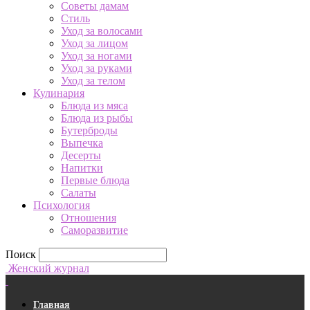
Советы дамам
Стиль
Уход за волосами
Уход за лицом
Уход за ногами
Уход за руками
Уход за телом
Кулинария
Блюда из мяса
Блюда из рыбы
Бутерброды
Выпечка
Десерты
Напитки
Первые блюда
Салаты
Психология
Отношения
Саморазвитие
Поиск
Женский журнал
Главная