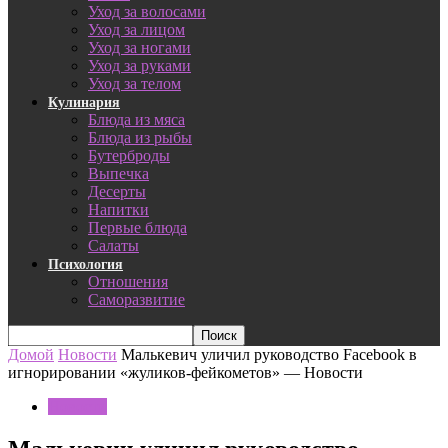
Уход за волосами
Уход за лицом
Уход за ногами
Уход за руками
Уход за телом
Кулинария
Блюда из мяса
Блюда из рыбы
Бутерброды
Выпечка
Десерты
Напитки
Первые блюда
Салаты
Психология
Отношения
Саморазвитие
Домой
Новости
Малькевич уличил руководство Facebook в
игнорировании «жуликов-фейкометов» — Новости
Новости