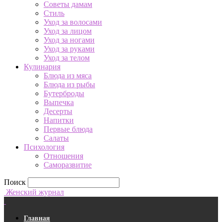
Советы дамам
Стиль
Уход за волосами
Уход за лицом
Уход за ногами
Уход за руками
Уход за телом
Кулинария
Блюда из мяса
Блюда из рыбы
Бутерброды
Выпечка
Десерты
Напитки
Первые блюда
Салаты
Психология
Отношения
Саморазвитие
Поиск
Женский журнал
Главная