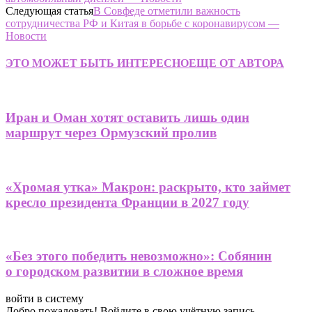
Следующая статья
В Совфеде отметили важность
сотрудничества РФ и Китая в борьбе с коронавирусом —
Новости
ЭТО МОЖЕТ БЫТЬ ИНТЕРЕСНО
ЕЩЕ ОТ АВТОРА
Иран и Оман хотят оставить лишь один
маршрут через Ормузский пролив
«Хромая утка» Макрон: раскрыто, кто займет
кресло президента Франции в 2027 году
«Без этого победить невозможно»: Собянин
о городском развитии в сложное время
войти в систему
Добро пожаловать! Войдите в свою учётную запись