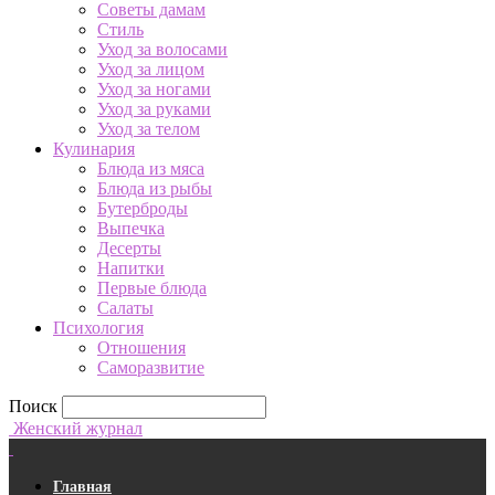
Советы дамам
Стиль
Уход за волосами
Уход за лицом
Уход за ногами
Уход за руками
Уход за телом
Кулинария
Блюда из мяса
Блюда из рыбы
Бутерброды
Выпечка
Десерты
Напитки
Первые блюда
Салаты
Психология
Отношения
Саморазвитие
Поиск
Женский журнал
Главная