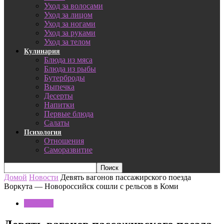
Уход за волосами
Уход за лицом
Уход за ногами
Уход за руками
Уход за телом
Кулинария
Блюда из мяса
Блюда из рыбы
Бутерброды
Выпечка
Десерты
Напитки
Первые блюда
Салаты
Психология
Отношения
Саморазвитие
Домой
Новости
Девять вагонов пассажирского поезда
Воркута — Новороссийск сошли с рельсов в Коми
Новости