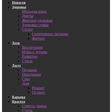
Новости
Здоровье
Молодая мама
Диеты
Женское здоровье
Здоровье семьи
Спорт
Спортивное питание
Фитнес
Дети
Воспитание
Игры с детьми
Развитие
Стиль
Досуг
Подарки
Праздники
Сны
Дом
Ремонт
Огород
Карьера
Красота
Советы дамам
Стиль