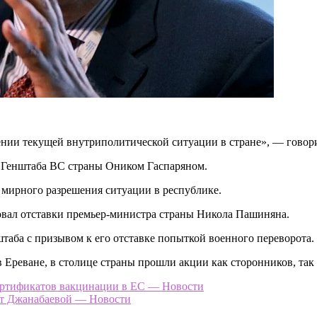
ении текущей внутриполитической ситуации в стране», — говорит
м Генштаба ВС страны Оником Гаспаряном.
 мирного разрешения ситуации в республике.
вал отставки премьер-министра страны Никола Пашиняна.
таба с призывом к его отставке попыткой военного переворота.
реване, в столице страны прошли акции как сторонников, так 
сертификатов вакцинации в ЕС — Новости
 от Джанабаевой — Новости