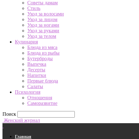
Советы дамам
Стиль
Уход за волосами
Уход за лицом
Уход за ногами
Уход за руками
Уход за телом
Кулинария
Блюда из мяса
Блюда из рыбы
Бутерброды
Выпечка
Десерты
Напитки
Первые блюда
Салаты
Психология
Отношения
Саморазвитие
Поиск
Женский журнал
Главная