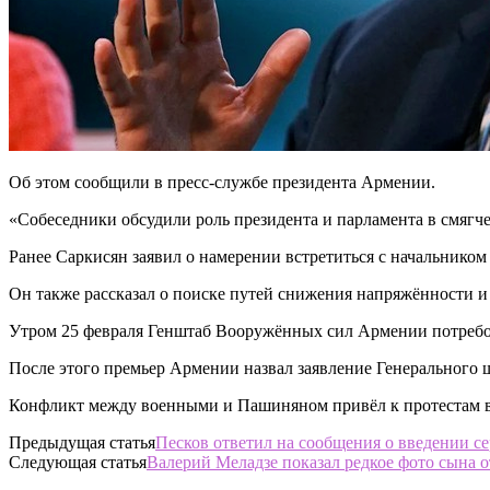
Об этом сообщили в пресс-службе президента Армении.
«Собеседники обсудили роль президента и парламента в смягч
Ранее Саркисян заявил о намерении встретиться с начальнико
Он также рассказал о поиске путей снижения напряжённости и
Утром 25 февраля Генштаб Вооружённых сил Армении потребо
После этого премьер Армении назвал заявление Генерального ш
Конфликт между военными и Пашиняном привёл к протестам в Е
Предыдущая статья
Песков ответил на сообщения о введении 
Следующая статья
Валерий Меладзе показал редкое фото сына