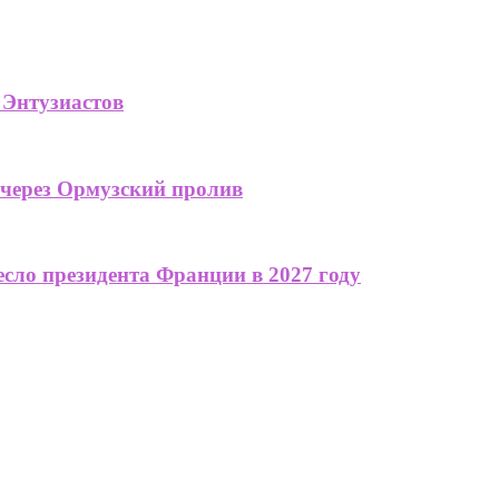
 Энтузиастов
 через Ормузский пролив
сло президента Франции в 2027 году