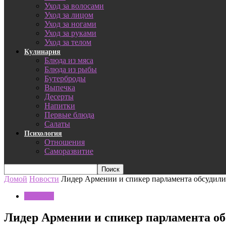
Уход за волосами
Уход за лицом
Уход за ногами
Уход за руками
Уход за телом
Кулинария
Блюда из мяса
Блюда из рыбы
Бутерброды
Выпечка
Десерты
Напитки
Первые блюда
Салаты
Психология
Отношения
Саморазвитие
Домой
Новости
Лидер Армении и спикер парламента обсудил
Новости
Лидер Армении и спикер парламента о