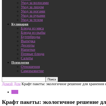
Уход за волосами
Уход за лицом
Уход за ногами
Уход за руками
Уход за телом
Кулинария
Блюда из мяса
Блюда из рыбы
Бутерброды
Выпечка
Десерты
Напитки
Первые блюда
Салаты
Психология
Отношения
Саморазвитие
Домой
Дом
Крафт пакеты: экологичное решение для хранения 
Дом
Крафт пакеты: экологичное решение дл