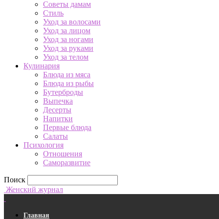
Советы дамам
Стиль
Уход за волосами
Уход за лицом
Уход за ногами
Уход за руками
Уход за телом
Кулинария
Блюда из мяса
Блюда из рыбы
Бутерброды
Выпечка
Десерты
Напитки
Первые блюда
Салаты
Психология
Отношения
Саморазвитие
Поиск
Женский журнал
Главная