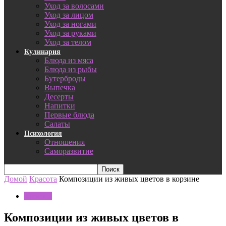
Уход за волосами
Уход за лицом
Уход за ногами
Уход за руками
Уход за телом
Кулинария
Блюда из мяса
Блюда из рыбы
Бутерброды
Выпечка
Десерты
Напитки
Первые блюда
Салаты
Психология
Отношения
Саморазвитие
Домой
Красота
Композиции из живых цветов в корзине
Красота
Композиции из живых цветов в