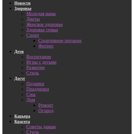
Новости
Здоровье
Молодая мама
Диеты
Женское здоровье
Здоровье семьи
Спорт
Спортивное питание
Фитнес
Дети
Воспитание
Игры с детьми
Развитие
Стиль
Досуг
Подарки
Праздники
Сны
Дом
Ремонт
Огород
Карьера
Красота
Советы дамам
Стиль