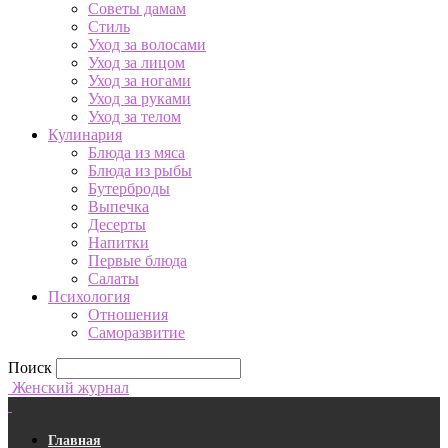
Советы дамам
Стиль
Уход за волосами
Уход за лицом
Уход за ногами
Уход за руками
Уход за телом
Кулинария
Блюда из мяса
Блюда из рыбы
Бутерброды
Выпечка
Десерты
Напитки
Первые блюда
Салаты
Психология
Отношения
Саморазвитие
Поиск
Женский журнал
Главная