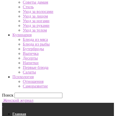
Советы дамам
Стиль
Уход за волосами
Уход за лицом
Уход за ногами
Уход за руками
Уход за телом
Кулинария
Блюда из мяса
Блюда из рыбы
Бутерброды
Выпечка
Десерты
Напитки
Первые блюда
Салаты
Психология
Отношения
Саморазвитие
Поиск
Женский журнал
Главная