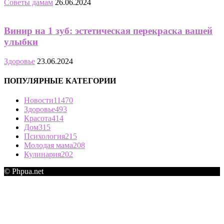
Советы дамам
26.06.2024
Винир на 1 зуб: эстетическая перекраска вашей
улыбки
Здоровье
23.06.2024
ПОПУЛЯРНЫЕ КАТЕГОРИИ
Новости
11470
Здоровье
493
Красота
414
Дом
315
Психология
215
Молодая мама
208
Кулинария
202
© Phpua.net