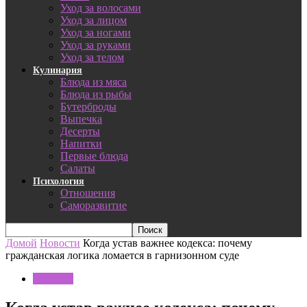
Уход за волосами
Уход за лицом
Уход за ногами
Уход за руками
Уход за телом
Кулинария
Блюда из мяса
Блюда из рыбы
Бутерброды
Выпечка
Десерты
Напитки
Первые блюда
Салаты
Психология
Отношения
Саморазвитие
Домой
Новости
Когда устав важнее кодекса: почему
гражданская логика ломается в гарнизонном суде
Новости