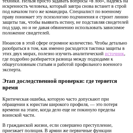
техники. Нельзя просто задавать вопросы «в лоб», надеясь на
искренность человека, который завтра снова встанет в строй
под началом того же командира. Специалист по военному
праву понимает эту психологию подчинения и строит линию
защиты так, чтобы выявить истину, не подставляя свидетелей
под удар, но и не давая обвинению использовать зависимое
положение свидетелей.
Нюансов в этой сфере огромное количество. Чтобы детально
разобраться в том, как именно расходится тактика защиты в
этих двух мирах, полезно изучить аналитический
источник
,
где подробно разбирается разница между подходами к
общеуголовным статьям и работой профильного военного
эксперта.
Этап доследственной проверки: где теряется
время
Критическая ошибка, которую часто допускают при
обращении к юристам широкого профиля, — это потеря
времени на этапе, когда дело еще не покинуло пределы
воинской части.
В гражданской жизни, если совершено преступление,
приезжает полиция. В армии же первичные функции