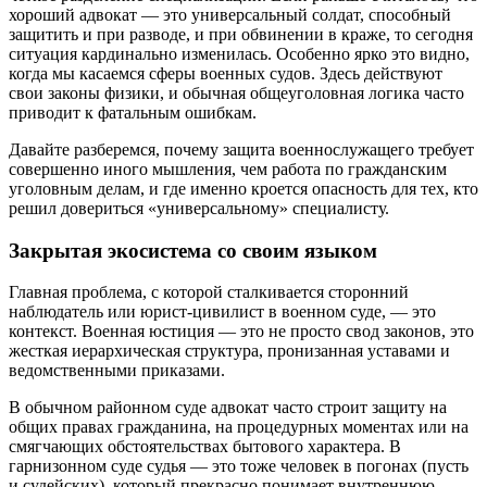
хороший адвокат — это универсальный солдат, способный
защитить и при разводе, и при обвинении в краже, то сегодня
ситуация кардинально изменилась. Особенно ярко это видно,
когда мы касаемся сферы военных судов. Здесь действуют
свои законы физики, и обычная общеуголовная логика часто
приводит к фатальным ошибкам.
Давайте разберемся, почему защита военнослужащего требует
совершенно иного мышления, чем работа по гражданским
уголовным делам, и где именно кроется опасность для тех, кто
решил довериться «универсальному» специалисту.
Закрытая экосистема со своим языком
Главная проблема, с которой сталкивается сторонний
наблюдатель или юрист-цивилист в военном суде, — это
контекст. Военная юстиция — это не просто свод законов, это
жесткая иерархическая структура, пронизанная уставами и
ведомственными приказами.
В обычном районном суде адвокат часто строит защиту на
общих правах гражданина, на процедурных моментах или на
смягчающих обстоятельствах бытового характера. В
гарнизонном суде судья — это тоже человек в погонах (пусть
и судейских), который прекрасно понимает внутреннюю