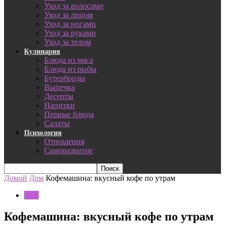
Уход за волосами
Уход за лицом
Уход за ногами
Уход за руками
Уход за телом
Кулинария
Блюда из мяса
Блюда из рыбы
Бутерброды
Выпечка
Десерты
Напитки
Первые блюда
Салаты
Психология
Отношения
Саморазвитие
Домой
Дом
Кофемашина: вкусный кофе по утрам
Дом
Кофемашина: вкусный кофе по утрам