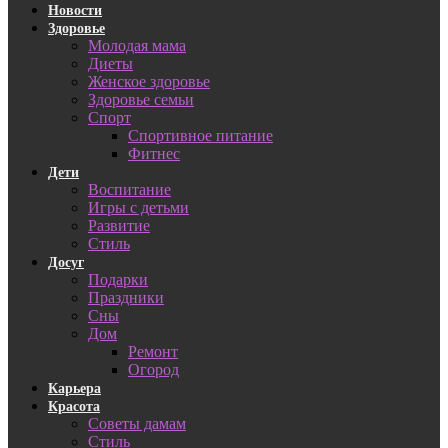
Новости
Здоровье
Молодая мама
Диеты
Женское здоровье
Здоровье семьи
Спорт
Спортивное питание
Фитнес
Дети
Воспитание
Игры с детьми
Развитие
Стиль
Досуг
Подарки
Праздники
Сны
Дом
Ремонт
Огород
Карьера
Красота
Советы дамам
Стиль