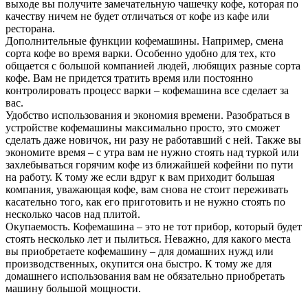
выходе вы получите замечательную чашечку кофе, которая по
качеству ничем не будет отличаться от кофе из кафе или
ресторана.
Дополнительные функции кофемашины. Например, смена
сорта кофе во время варки. Особенно удобно для тех, кто
общается с большой компанией людей, любящих разные сорта
кофе. Вам не придется тратить время или постоянно
контролировать процесс варки – кофемашина все сделает за
вас.
Удобство использования и экономия времени. Разобраться в
устройстве кофемашины максимально просто, это сможет
сделать даже новичок, ни разу не работавший с ней. Также вы
экономите время – с утра вам не нужно стоять над туркой или
захлебываться горячим кофе из ближайшей кофейни по пути
на работу. К тому же если вдруг к вам приходит большая
компания, уважающая кофе, вам снова не стоит переживать
касательно того, как его приготовить и не нужно стоять по
несколько часов над плитой.
Окупаемость. Кофемашина – это не тот прибор, который будет
стоять несколько лет и пылиться. Неважно, для какого места
вы приобретаете кофемашину – для домашних нужд или
производственных, окупится она быстро. К тому же для
домашнего использования вам не обязательно приобретать
машину большой мощности.