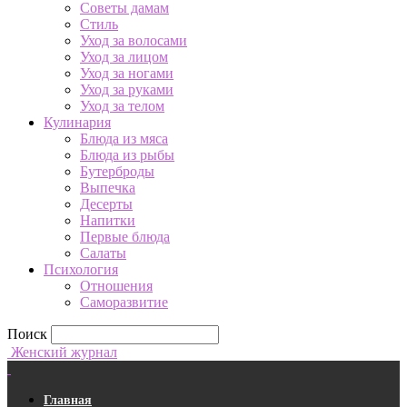
Советы дамам
Стиль
Уход за волосами
Уход за лицом
Уход за ногами
Уход за руками
Уход за телом
Кулинария
Блюда из мяса
Блюда из рыбы
Бутерброды
Выпечка
Десерты
Напитки
Первые блюда
Салаты
Психология
Отношения
Саморазвитие
Поиск
Женский журнал
Главная