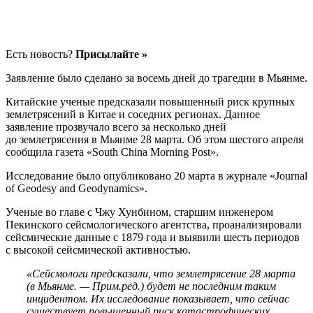
Есть новость?
Присылайте »
Заявление было сделано за восемь дней до трагедии в Мьянме.
Китайские ученые предсказали повышенный риск крупных
землетрясений в Китае и соседних регионах. Данное
заявление прозвучало всего за несколько дней
до землетрясения в Мьянме 28 марта. Об этом шестого апреля
сообщила газета «South China Morning Post».
Исследование было опубликовано 20 марта в журнале «Journal
of Geodesy and Geodynamics».
Ученые во главе с Чжу Хунбином, старшим инженером
Пекинского сейсмологического агентства, проанализировали
сейсмические данные с 1879 года и выявили шесть периодов
с высокой сейсмической активностью.
«Сейсмологи предсказали, что землетрясение 28 марта
(в Мьянме. — Прим.ред.) будет не последним таким
инцидентом. Их исследование показывает, что сейчас
существует повышенный риск катастрофических