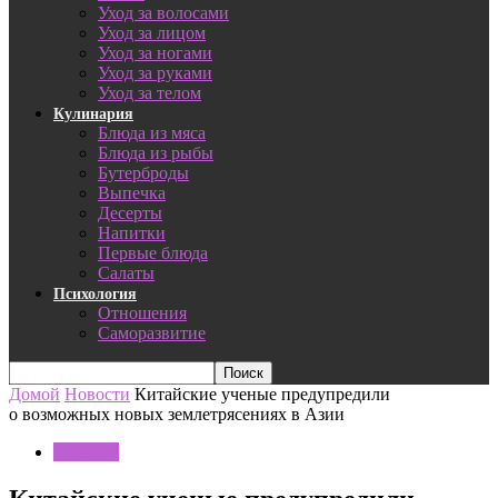
Уход за волосами
Уход за лицом
Уход за ногами
Уход за руками
Уход за телом
Кулинария
Блюда из мяса
Блюда из рыбы
Бутерброды
Выпечка
Десерты
Напитки
Первые блюда
Салаты
Психология
Отношения
Саморазвитие
Домой
Новости
Китайские ученые предупредили
о возможных новых землетрясениях в Азии
Новости