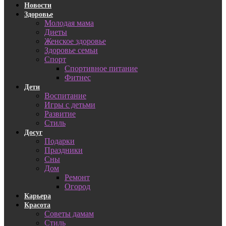
Новости
Здоровье
Молодая мама
Диеты
Женское здоровье
Здоровье семьи
Спорт
Спортивное питание
Фитнес
Дети
Воспитание
Игры с детьми
Развитие
Стиль
Досуг
Подарки
Праздники
Сны
Дом
Ремонт
Огород
Карьера
Красота
Советы дамам
Стиль