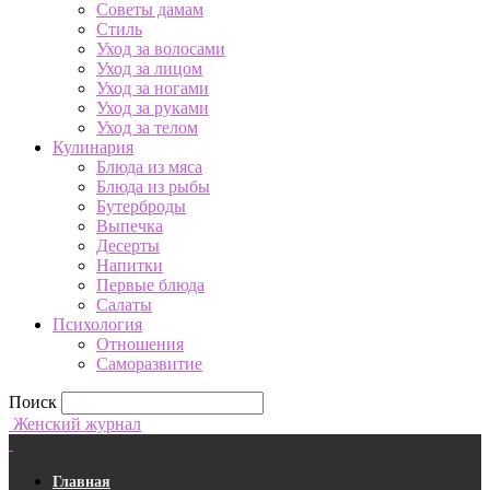
Советы дамам
Стиль
Уход за волосами
Уход за лицом
Уход за ногами
Уход за руками
Уход за телом
Кулинария
Блюда из мяса
Блюда из рыбы
Бутерброды
Выпечка
Десерты
Напитки
Первые блюда
Салаты
Психология
Отношения
Саморазвитие
Поиск
Женский журнал
Главная