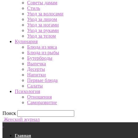
Советы дамам
Стиль
Уход за волосами
Уход за лицом
Уход за ногами
Уход за руками
Уход за телом
Кулинария
Блюда из мяса
Блюда из рыбы
Бутерброды
Выпечка
Десерты
Напитки
Первые блюда
Салаты
Психология
Отношения
Саморазвитие
Поиск
Женский журнал
Главная