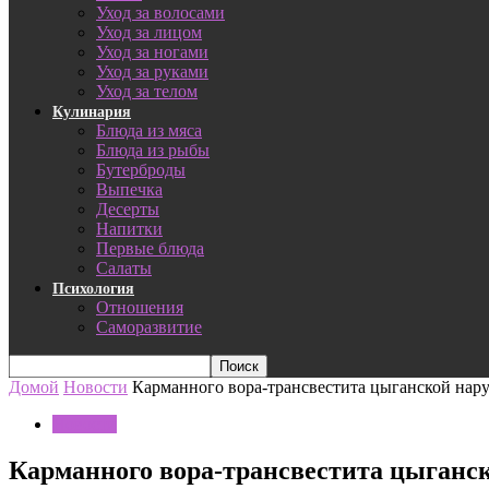
Уход за волосами
Уход за лицом
Уход за ногами
Уход за руками
Уход за телом
Кулинария
Блюда из мяса
Блюда из рыбы
Бутерброды
Выпечка
Десерты
Напитки
Первые блюда
Салаты
Психология
Отношения
Саморазвитие
Домой
Новости
Карманного вора-трансвестита цыганской нар
Новости
Карманного вора-трансвестита цыганс