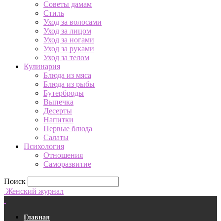
Советы дамам
Стиль
Уход за волосами
Уход за лицом
Уход за ногами
Уход за руками
Уход за телом
Кулинария
Блюда из мяса
Блюда из рыбы
Бутерброды
Выпечка
Десерты
Напитки
Первые блюда
Салаты
Психология
Отношения
Саморазвитие
Поиск
Женский журнал
Главная