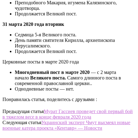
Преподобного Макария, игумена Калязинского,
чудотворца.
Продолжается Великий пост.
31 марта 2020 года вторник
Седмица 5-я Великого поста.
День памяти святителя Кирилла, архиепископа
Иерусалимского.
Продолжается Великий пост.
Церковные посты в марте 2020 года
Многодневный пост в марте 2020
— с 2 марта
начало
Великого поста.
Самого длинного поста в
современной православной церкви..
Однодневные посты — нет.
Понравилась статья, поделитесь с друзьями :
Предыдущая статья
Мурат Гассиев проведет свой первый бой
в тяжелом весе в конце февраля 2020 года
Следующая статья
Украинский эксперт Чмут высмеял новые
военные катера проекта «Кентавр» — Новости