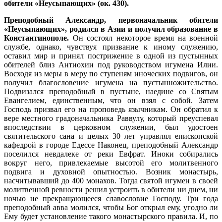
обители «Неусыпающих» (ок. 430).
Преподобный Александр, первоначальник обители
«Неусыпающих», родился в Азии и получил образование в
Константинополе.
Он состоял некоторое время на военной
службе, однако, чувствуя призвание к иному служению,
оставил мир и принял пострижение в одной из пустынных
обителей близ Антиохии под руководством игумена Илии.
Восходя из меры в меру по ступеням иноческих подвигов, он
получил благословение игумена на пустынножительство.
Подвизался преподобный в пустыне, наедине со Святым
Евангелием, единственным, что он взял с собой. Затем
Господь призвал его на проповедь язычникам. Он обратил к
вере местного градоначальника Раввулу, который преуспевал
впоследствии в церковном служении, был удостоен
святительского сана и целых 30 лет управлял епископской
кафедрой в городе Едессе Наконец, преподобный Александр
поселился невдалеке от реки Евфрат. Иноки собирались
вокруг него, привлекаемые высотой его молитвенного
подвига и духовной опытностью. Возник монастырь,
насчитывавший до 400 монахов. Тогда святой игумен в своей
молитвенной ревности решил устроить в обители ни днем, ни
ночью не прекращающееся славословие Господу. Три года
преподобный авва молился, чтобы Бог открыл ему, угодно ли
Ему будет установление такого монастырского правила. И, по