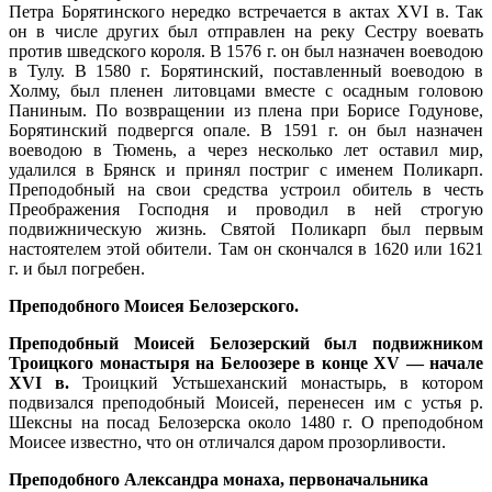
Петра Борятинского нередко встречается в актах ХVI в. Так
он в числе других был отправлен на реку Сестру воевать
против шведского короля. В 1576 г. он был назначен воеводою
в Тулу. В 1580 г. Борятинский, поставленный воеводою в
Холму, был пленен литовцами вместе с осадным головою
Паниным. По возвращении из плена при Борисе Годунове,
Борятинский подвергся опале. В 1591 г. он был назначен
воеводою в Тюмень, а через несколько лет оставил мир,
удалился в Брянск и принял постриг с именем Поликарп.
Преподобный на свои средства устроил обитель в честь
Преображения Господня и проводил в ней строгую
подвижническую жизнь. Святой Поликарп был первым
настоятелем этой обители. Там он скончался в 1620 или 1621
г. и был погребен.
Преподобного Моисея Белозерского.
Преподобный Моисей Белозерский был подвижником
Троицкого монастыря на Белоозере в конце ХV — начале
ХVI в.
Троицкий Устьшеханский монастырь, в котором
подвизался преподобный Моисей, перенесен им с устья р.
Шексны на посад Белозерска около 1480 г. О преподобном
Моисее известно, что он отличался даром прозорливости.
Преподобного Александра монаха, первоначальника