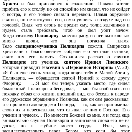
Христа
и был приговорен к сожжению. Палачи хотели
прибить его к столбу, но он спокойно им сказал, что не сойдет
с костра, и его только связали веревкой. Пламя окружило
святого, но не коснулось его, сомкнувшись в воздухе над его
головой. Видя, что огонь не вредит ему, толпа язычников и
иудеев стала требовать, чтоб он был убит мечом.
Когда
святому Поликарпу
нанесли рану, из нее вытекло так
много крови, что она погасила пламя.
Тело
священномученика Поликарпа
сожгли. Смирнские
христиане с благоговением собрали его честные останки,
свято чтя его память. Сохранился рассказ о
святом
Поликарпе
его ученика,
святого Иринея Лионского
,
который приводит
Евсевий
в
«Церковной Истории»
(V, 20):
«Я был еще очень молод, когда видел тебя в Малой Азии у
Поликарпа, — обращается святой Ириней к своему другу
Флорину. — …Я мог бы теперь указать место, где сидел
блаженный Поликарп и беседовал, — мог бы изобразить его
походку, образ его жизни, внешний вид, его беседы к народу,
его дружеское обращение с Иоанном, как он сам рассказывал,
и с прочими самовидцами Господа, — то, как он припоминал
слово их и пересказывал, что слышал от них о Господе, Его
учении и чудесах… По милости Божией ко мне, я и тогда еще
внимательно слушал Поликарпа и записывал слова его не на
доске, но в глубине моего сердца… Итак, могу
засвидетельствовать перед Богом, что если бы этот