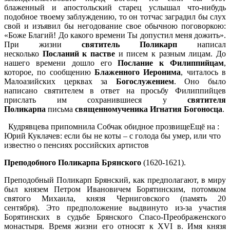
блаженный и апостольский старец услышал что-нибудь
подобное твоему заблуждению, то он тотчас заградил бы слух
свой и изъявил бы негодование свое обычною поговоркою:
«Боже Благий! До какого времени Ты допустил меня дожить».
При жизни
святитель Поликарп
написал
несколько
Посланий к пастве
и писем к разным лицам. До
нашего времени дошло его
Послание к Филиппийцам
,
которое, по сообщению
Блаженного Иеронима
, читалось в
Малоазийских церквах за
Богослужением
. Оно было
написано святителем в ответ на просьбу Филиппийцев
прислать им сохранившиеся у
святителя
Поликарпа
письма
священномученика Игнатия Богоносца
.
Кудрявцева припомнила Собчак обидное прозвищеЕщё на :
Юрий Куклачев: если бы не коты – с голода бы умер, или что
известно о пенсиях российских артистов
Преподобного Поликарпа Брянского
(1620-1621).
Преподобный Поликарп Брянский, как предполагают, в миру
был князем Петром Ивановичем Борятинским, потомком
святого Михаила, князя Черниговского (память 20
сентября). Это предположение выдвинуто из-за участия
Борятинских в судьбе Брянского Спасо-Преображенского
монастыря. Время жизни его относят к ХVI в. Имя князя