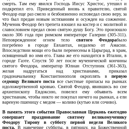
смерть. Там ему явился Господь Иисус Христос, утешил и
подкрепил его. Приведенный вновь к правителю, святой
Феодор еще раз смело и безбоязненно исповедал свою веру, за
что был предан новым истязаниям и осужден на сожжение.
Мученик Феодор без трепета взошел на костер и с молитвой и
славословием предал свою святую душу Богу. Это произошло
около 306 года при римском императоре Галерии (305-311).
Неповрежденное огнем тело
святого Феодора
было
погребено в городе Евхаитах, недалеко от Амасии.
Впоследствии мощи его были перенесены в Царьград, в храм,
освященный во имя его. Глава же его находится в Италии, в
городе Гаэте. Спустя 50 лет после мученической кончины
святого Феодора, император Юлиан Отступник (361-363),
желая надругаться над христианами, приказал
градоначальнику Константинополя окроплять в
первую
седмицу Великого поста
все съестные припасы на рынках
идоложертвенной кровью. Святой Феодор, явившись во сне
архиепископу Евдоксию, повелел ему объявить всем
христианам, чтобы никто не покупал ничего на рынках, а ели
вареную пшеницу с медом — коливо (кутью или сочиво).
В память этого события Православная Церковь ежегодно
совершает празднование святому великомученику
Феодору Тирону в субботу первой недели Великого
поста.
В навечерие субботы, в пятницу, на Божественной