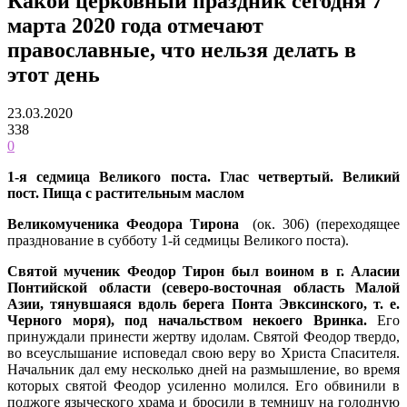
Какой церковный праздник сегодня 7
марта 2020 года отмечают
православные, что нельзя делать в
этот день
23.03.2020
338
0
1-я седмица Великого поста
. Глас четвертый. Великий
пост.
Пища с растительным маслом
Великомученика Феодора Тирона
(ок. 306) (переходящее
празднование в субботу 1-й седмицы Великого поста).
Святой мученик Феодор Тирон был воином в г. Аласии
Понтийской области (северо-восточная область Малой
Азии, тянувшаяся вдоль берега Понта Эвксинского, т. е.
Черного моря), под начальством некоего Вринка.
Его
принуждали принести жертву идолам. Святой Феодор твердо,
во всеуслышание исповедал свою веру во Христа Спасителя.
Начальник дал ему несколько дней на размышление, во время
которых святой Феодор усиленно молился. Его обвинили в
поджоге языческого храма и бросили в темницу на голодную