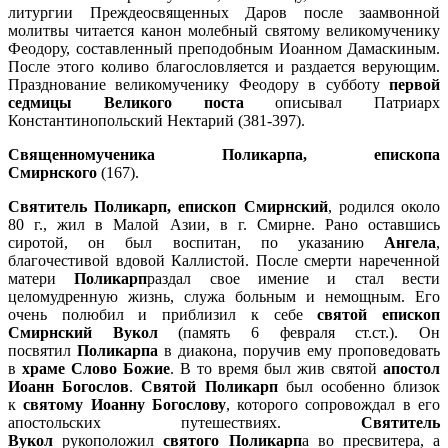
литургии Преждеосвященных Даров после заамвонной
молитвы читается канон молебный святому великомученику
Феодору, составленный преподобным Иоанном Дамаскиным.
После этого коливо благословляется и раздается верующим.
Празднование великомученику Феодору в субботу
первой
седмицы Великого поста
описывал Патриарх
Константинопольский Нектарий (381-397).
Священномученика Поликарпа, епископа
Смирнского
(167).
Святитель Поликарп, епископ Смирнский
, родился около
80 г., жил в Малой Азии, в г. Смирне. Рано оставшись
сиротой, он был воспитан, по указанию
Ангела
,
благочестивой вдовой Каллистой. После смерти нареченной
матери
Поликарп
раздал свое имение и стал вести
целомудренную жизнь, служа больным и немощным. Его
очень полюбил и приблизил к себе
святой епископ
Смирнский Вукол
(память 6 февраля ст.ст.). Он
посвятил
Поликарпа
в диакона, поручив ему проповедовать
в
храме Слово Божие
. В то время был жив святой
апостол
Иоанн Богослов
.
Святой Поликарп
был особенно близок
к
святому Иоанну Богослову
, которого сопровождал в его
апостольских путешествиях.
Святитель
Вукол
рукоположил
святого Поликарп
а во пресвитера, а