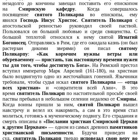
незадолго до кончины завещал поставить его епископом
на
Смирнскую кафедру
. Когда совершалось
посвящение
святого Поликарпа
во епископы, ему
явился
Господь Иисус Христос
.
Святитель Поликарп
с
апостольской ревностью руководил своей паствой.
Пользовался он большой любовью и среди священства. С
большой теплотой относился к нему святой
Игнатий
Богоносец
. Отправляясь в Рим, где его ожидала казнь (он был
растерзан дикими зверями) он писал
святому
Поликарпу
:
«Как кормчим нужны ветры или
обуреваемому — пристань, так настоящему времени нужен
ты для того, чтобы достигнуть Бога»
. На Римский престол
вступил император Марк Аврелий (161-180), на христиан
было воздвигнуто одно из жесточайших гонений. Язычники
требовали, чтобы судья искал
святого Поликарпа
—
«отца
всех христиан»
и «совратителя всей Азии». В это
время
святитель Поликарп
по настоятельной просьбе своей
паствы пребывал в небольшом селении недалеко от
Смирны
.
Когда воины пришли за ним,
святой Поликарп
вышел
навстречу и велел их накормить, а сам в это время стал
молиться, готовясь к мученическому подвигу. Его страдания и
смерть описаны в
«Послании христиан Смирнской Церкви
к другим Церквам»
— одном из самых древних
памятников
христианской письменности
. Будучи приведен на
суд,
святитель Поликарп
твердо
исповедал свою веру во