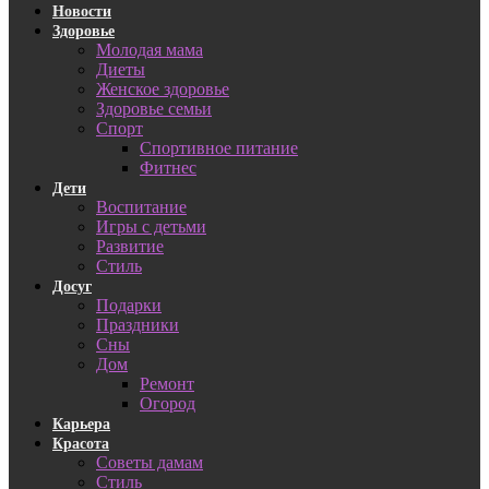
Новости
Здоровье
Молодая мама
Диеты
Женское здоровье
Здоровье семьи
Спорт
Спортивное питание
Фитнес
Дети
Воспитание
Игры с детьми
Развитие
Стиль
Досуг
Подарки
Праздники
Сны
Дом
Ремонт
Огород
Карьера
Красота
Советы дамам
Стиль