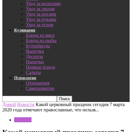
Уход за волосами
Уход за лицом
Уход за ногами
Уход за руками
Уход за телом
Кулинария
Блюда из мяса
Блюда из рыбы
Бутерброды
Выпечка
Десерты
Напитки
Первые блюда
Салаты
Психология
Отношения
Саморазвитие
Домой
Новости
Какой церковный праздник сегодня 7 марта
2020 года отмечают православные, что нельзя...
Новости