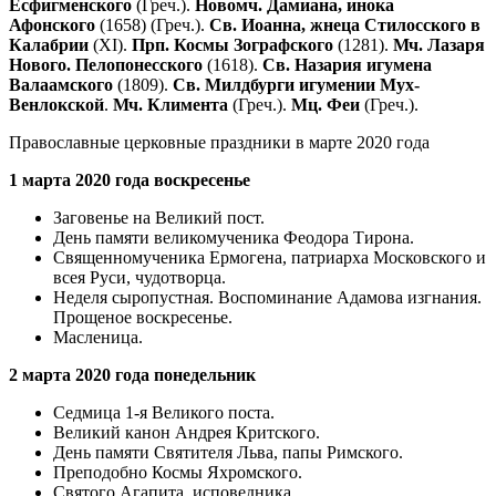
Есфигменского
(Греч.).
Новомч. Дамиана, инока
Афонского
(1658) (Греч.).
Св. Иоанна, жнеца Стилосского в
Калабрии
(XI).
Прп. Космы Зографского
(1281).
Мч. Лазаря
Нового. Пелопонесского
(1618).
Св. Назария игумена
Валаамского
(1809).
Св. Милдбурги игумении Мух-
Венлокской
.
Мч. Климента
(Греч.).
Мц. Феи
(Греч.).
Православные церковные праздники в марте 2020 года
1 марта 2020 года воскресенье
Заговенье на Великий пост.
День памяти великомученика Феодора Тирона.
Cвященномученика Ермогена, патриарха Московского и
всeя Руси, чудотворца.
Неделя сыропустная. Воспоминание Адамова изгнания.
Прощеное воскресенье.
Масленица.
2 марта 2020 года понедельник
Седмица 1-я Великого поста.
Великий канон Андрея Критского.
День памяти Cвятителя Льва, папы Римского.
Пpеподобно Космы Яхромского.
Святого Агапита, исповедника.