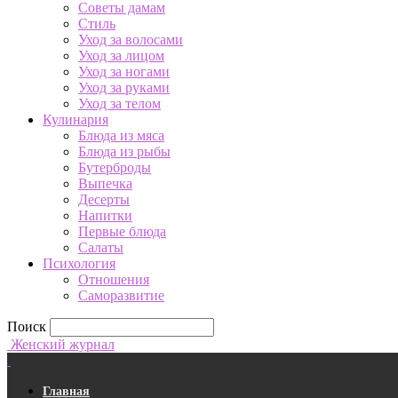
Советы дамам
Стиль
Уход за волосами
Уход за лицом
Уход за ногами
Уход за руками
Уход за телом
Кулинария
Блюда из мяса
Блюда из рыбы
Бутерброды
Выпечка
Десерты
Напитки
Первые блюда
Салаты
Психология
Отношения
Саморазвитие
Поиск
Женский журнал
Главная