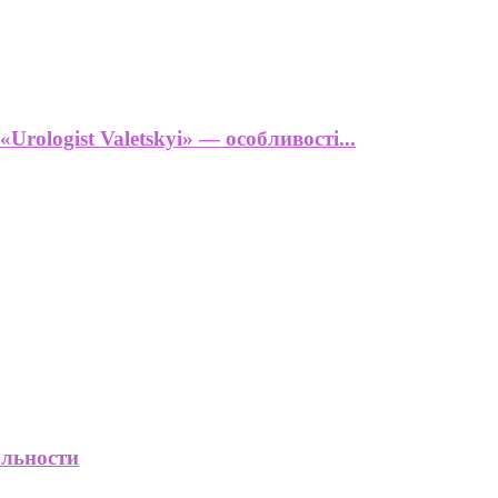
Urologist Valetskyi» — особливості...
альности