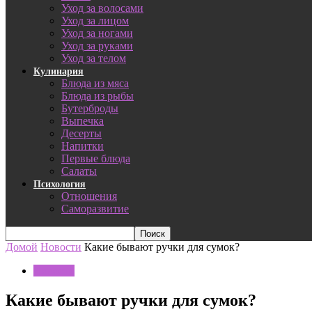
Уход за волосами
Уход за лицом
Уход за ногами
Уход за руками
Уход за телом
Кулинария
Блюда из мяса
Блюда из рыбы
Бутерброды
Выпечка
Десерты
Напитки
Первые блюда
Салаты
Психология
Отношения
Саморазвитие
Домой
Новости
Какие бывают ручки для сумок?
Новости
Какие бывают ручки для сумок?