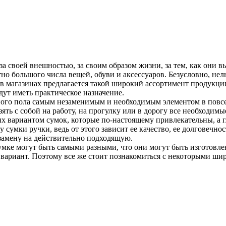
за своей внешностью, за своим образом жизни, за тем, как они 
тно большого числа вещей, обуви и аксессуаров. Безусловно, не
а в магазинах предлагается такой широкий ассортимент продукции.
дут иметь практическое назначение.
ного пола самым незаменимым и необходимым элементом в повсе
ять с собой на работу, на прогулку или в дорогу все необходи
х вариантом сумок, которые по-настоящему привлекательны, а г
 сумки ручки, ведь от этого зависит ее качество, ее долговечно
 замену на действительно подходящую.
умке могут быть самыми разными, что они могут быть изготовле
 вариант. Поэтому все же стоит познакомиться с некоторыми ш