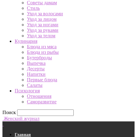
Советы дамам
Стиль
Уход за волосами
Уход за лицом
Уход за ногами
Уход за руками
Уход за телом
Кулинария
Блюда из мяса
Блюда из рыбы
Бутерброды
Выпечка
Десерты
Напитки
Первые блюда
Салаты
Психология
Отношения
Саморазвитие
Поиск
Женский журнал
Главная