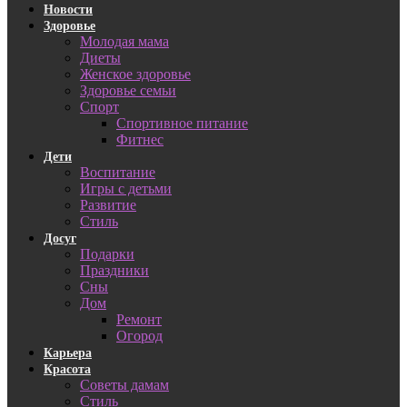
Новости
Здоровье
Молодая мама
Диеты
Женское здоровье
Здоровье семьи
Спорт
Спортивное питание
Фитнес
Дети
Воспитание
Игры с детьми
Развитие
Стиль
Досуг
Подарки
Праздники
Сны
Дом
Ремонт
Огород
Карьера
Красота
Советы дамам
Стиль