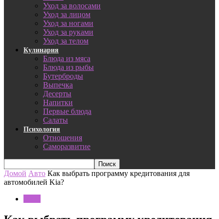
Уход за волосами
Уход за лицом
Уход за ногами
Уход за руками
Уход за телом
Кулинария
Блюда из мяса
Блюда из рыбы
Бутерброды
Выпечка
Десерты
Напитки
Первые блюда
Салаты
Психология
Отношения
Саморазвитие
Домой
Авто
Как выбрать программу кредитования для
автомобилей Kia?
Авто