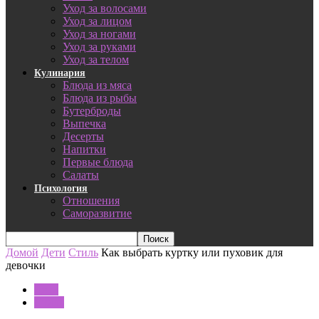
Уход за волосами
Уход за лицом
Уход за ногами
Уход за руками
Уход за телом
Кулинария
Блюда из мяса
Блюда из рыбы
Бутерброды
Выпечка
Десерты
Напитки
Первые блюда
Салаты
Психология
Отношения
Саморазвитие
Домой
Дети
Стиль
Как выбрать куртку или пуховик для
девочки
Дети
Стиль