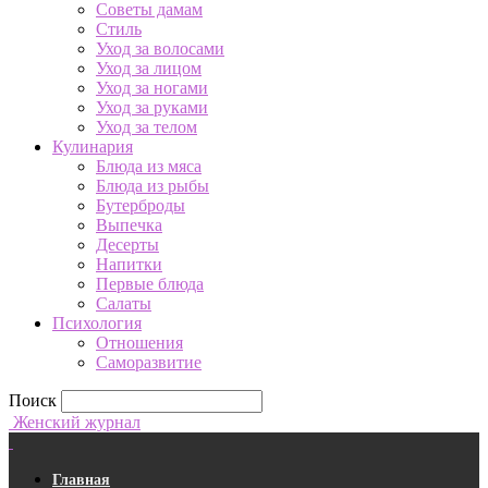
Советы дамам
Стиль
Уход за волосами
Уход за лицом
Уход за ногами
Уход за руками
Уход за телом
Кулинария
Блюда из мяса
Блюда из рыбы
Бутерброды
Выпечка
Десерты
Напитки
Первые блюда
Салаты
Психология
Отношения
Саморазвитие
Поиск
Женский журнал
Главная