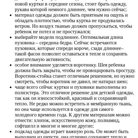
новой куртки в середине сезона, стоит брать одежду,
рукава которой немного длиннее, чем нужно сейчас;
материал одежды должен быть приятным на ощупь и
обладать плотностью, чтобы куртка не продувалась
ветром. Но воздух тканью должен пропускаться, чтобы
ребенок не потел и не простужался;
выбирайте модели подлиннее. Оптимальная длина
пуховика – середина бедра. Сейчас встречаются
пуховики, которые спереди короче, сзади длиннее–
такой фасон позволит оставаться в тепле и сохранять
двигательную активность;
особое внимание уделяется воротнику. Шея ребенка
должна быть закрыта, чтобы не провоцировать простуду.
Воротник-стойка станет отличным решением, но нужно
смотреть, чтобы воротник не давил, не натирал шею;
чаще всего сейчас куртки и пуховики выполнены из
полиэстера. Это отличное решение для детской одежды,
так как он износостойкий, красивый и сохраняющей
тепло. Не редко можно встретить и мембранную ткань,
но она чаще используется в одежде для самого
холодного времени года. К другим материалам можно
отнести: хлопок, искусственную кожу, полиамид,
софтшелл и многие и многие другие;
подклад одежды играет важную роль. Он может быть
выполнен из шерсти, она отлично сохраняет тепло и