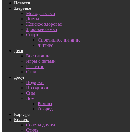
Новости
Здоровье
Молодая мама
Диеты
Женское здоровье
Здоровье семьи
Спорт
Спортивное питание
Фитнес
Дети
Воспитание
Игры с детьми
Развитие
Стиль
Досуг
Подарки
Праздники
Сны
Дом
Ремонт
Огород
Карьера
Красота
Советы дамам
Стиль