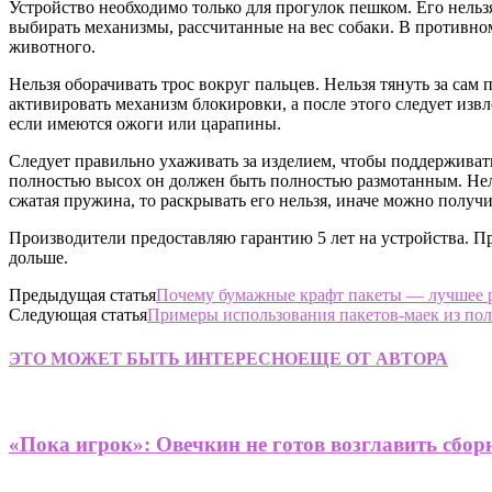
Устройство необходимо только для прогулок пешком. Его нельз
выбирать механизмы, рассчитанные на вес собаки. В противном
животного.
Нельзя оборачивать трос вокруг пальцев. Нельзя тянуть за сам
активировать механизм блокировки, а после этого следует из
если имеются ожоги или царапины.
Следует правильно ухаживать за изделием, чтобы поддерживат
полностью высох он должен быть полностью размотанным. Нель
сжатая пружина, то раскрывать его нельзя, иначе можно получи
Производители предоставляю гарантию 5 лет на устройства. П
дольше.
Предыдущая статья
Почему бумажные крафт пакеты — лучшее р
Следующая статья
Примеры использования пакетов-маек из по
ЭТО МОЖЕТ БЫТЬ ИНТЕРЕСНО
ЕЩЕ ОТ АВТОРА
«Пока игрок»: Овечкин не готов возглавить сбор