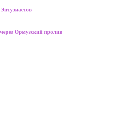
 Энтузиастов
 через Ормузский пролив