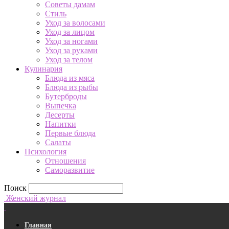
Советы дамам
Стиль
Уход за волосами
Уход за лицом
Уход за ногами
Уход за руками
Уход за телом
Кулинария
Блюда из мяса
Блюда из рыбы
Бутерброды
Выпечка
Десерты
Напитки
Первые блюда
Салаты
Психология
Отношения
Саморазвитие
Поиск
Женский журнал
Главная