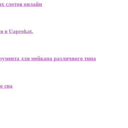
ых слотов онлайн
 в Uaprokat.
трумента для мейкапа различного типа
о сна