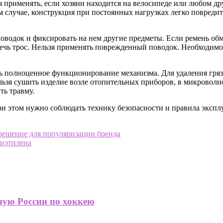
я применять, если хозяин находится на велосипеде или любом д
 случае, конструкция при постоянных нагрузках легко повредить
 поводок и фиксировать на нем другие предметы. Если ремень обм
влечь трос. Нельзя применять поврежденный поводок. Необходим
ь полноценное функционирование механизма. Для удаления гряз
зя сушить изделие возле отопительных приборов, в микроволно
ть травму.
ри этом нужно соблюдать технику безопасности и правила экспл
ешение для популяризации бренда
лиэтилена
ную России по хоккею