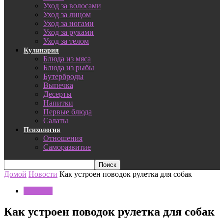
Уход за волосами
Уход за лицом
Уход за ногами
Уход за руками
Уход за телом
Кулинария
Блюда из мяса
Блюда из рыбы
Бутерброды
Выпечка
Десерты
Напитки
Первые блюда
Салаты
Психология
Отношения
Саморазвитие
Домой
Новости
Как устроен поводок рулетка для собак
Новости
Как устроен поводок рулетка для собак