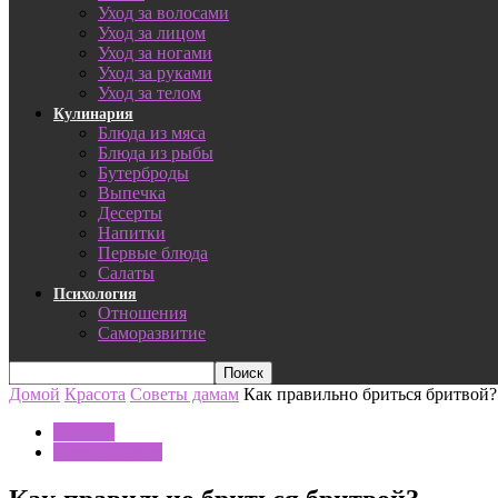
Уход за волосами
Уход за лицом
Уход за ногами
Уход за руками
Уход за телом
Кулинария
Блюда из мяса
Блюда из рыбы
Бутерброды
Выпечка
Десерты
Напитки
Первые блюда
Салаты
Психология
Отношения
Саморазвитие
Домой
Красота
Советы дамам
Как правильно бриться бритвой?
Красота
Советы дамам