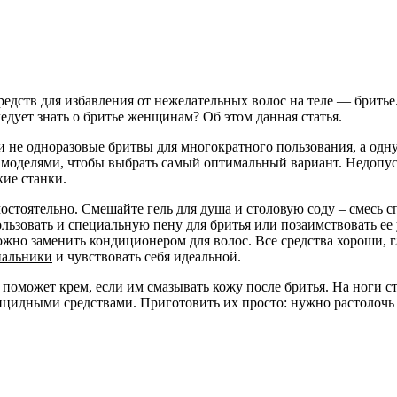
едств для избавления от нежелательных волос на теле — брить
ледует знать о бритье женщинам? Об этом данная статья.
ти не одноразовые бритвы для многократного пользования, а од
оделями, чтобы выбрать самый оптимальный вариант. Недопуст
ие станки.
мостоятельно. Смешайте гель для душа и столовую соду – смесь 
льзовать и специальную пену для бритья или позаимствовать ее 
ожно заменить кондиционером для волос. Все средства хороши, 
пальники
и чувствовать себя идеальной.
поможет крем, если им смазывать кожу после бритья. На ноги ст
цидными средствами. Приготовить их просто: нужно растолочь 