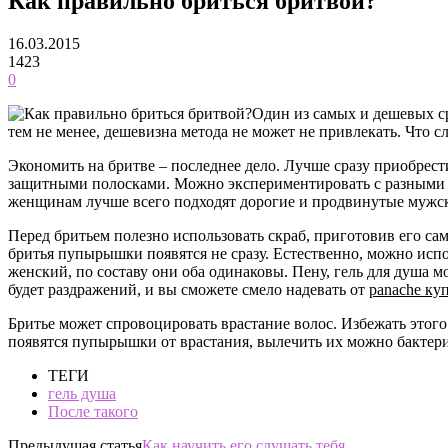
Как правильно бриться бритвой?
16.03.2015
1423
0
Один из самых и дешевых ср
тем не менее, дешевизна метода не может не привлекать. Что с
Экономить на бритве – последнее дело. Лучше сразу приобрес
защитными полосками. Можно экспериментировать с разными м
женщинам лучше всего подходят дорогие и продвинутые мужск
Перед бритьем полезно использовать скраб, приготовив его са
бритья пупырышки появятся не сразу. Естественно, можно испо
женский, по составу они оба одинаковы.
Пену, гель для душа м
будет раздражений, и вы сможете смело надевать от
panache ку
Бритье может спровоцировать врастание волос. Избежать этого 
появятся пупырышки от врастания, вылечить их можно бактери
ТЕГИ
гель душа
После такого
Предыдущая статья
Как научить его слушать тебя