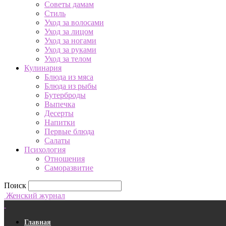
Советы дамам
Стиль
Уход за волосами
Уход за лицом
Уход за ногами
Уход за руками
Уход за телом
Кулинария
Блюда из мяса
Блюда из рыбы
Бутерброды
Выпечка
Десерты
Напитки
Первые блюда
Салаты
Психология
Отношения
Саморазвитие
Поиск
Женский журнал
Главная