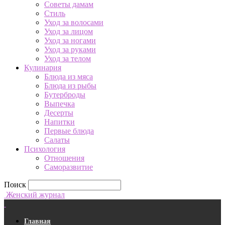
Советы дамам
Стиль
Уход за волосами
Уход за лицом
Уход за ногами
Уход за руками
Уход за телом
Кулинария
Блюда из мяса
Блюда из рыбы
Бутерброды
Выпечка
Десерты
Напитки
Первые блюда
Салаты
Психология
Отношения
Саморазвитие
Поиск
Женский журнал
Главная