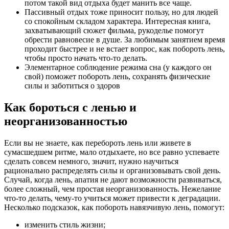
потом такой вид отдыха будет манить все чаще.
Пассивный отдых тоже приносит пользу, но для людей
со спокойным складом характера. Интересная книга,
захватывающий сюжет фильма, рукоделье помогут
обрести равновесие в душе. За любимым занятием время
проходит быстрее и не встает вопрос, как побороть лень,
чтобы просто начать что-то делать.
Элементарное соблюдение режима сна (у каждого он
свой) поможет побороть лень, сохранять физические
силы и заботиться о здоров
Как бороться с ленью и
неорганизованностью
Если вы не знаете, как перебороть лень или живете в
сумасшедшем ритме, мало отдыхаете, но все равно успеваете
сделать совсем немного, значит, нужно научиться
рационально распределять силы и организовывать свой день.
Случай, когда лень, апатия не дают возможности развиваться,
более сложный, чем простая неорганизованность. Нежелание
что-то делать, чему-то учиться может привести к деградации.
Несколько подсказок, как побороть навязчивую лень, помогут:
изменить стиль жизни;