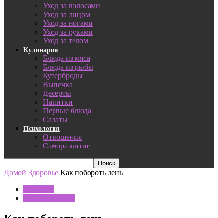
Уход за волосами
Уход за лицом
Уход за ногами
Уход за руками
Уход за телом
Кулинария
Блюда из мяса
Блюда из рыбы
Бутерброды
Выпечка
Десерты
Напитки
Первые блюда
Салаты
Психология
Отношения
Саморазвитие
Домой
Здоровье
Как побороть лень
Здоровье
Здоровье семьи