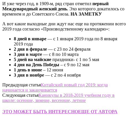
И уже через год, в 1909-м, ряд стран отметил
первый
Международный женский день
. Эхо которого докатилось со
временем и до Советского Союза.
НА ЗАМЕТКУ
А вот какие выходные дни ждут нас еще на протяжении всего
2019 года согласно «Производственному календарю»:
8 дней в январе
— с 1 января 2019 года по 8 января
2019 года
2 дня в феврале
— с 23 по 24 февраля
3 дня в марте
— с 8 по 10 марта
5 дней на майские
праздники- с 1 по 5 мая
4 дня на День Победы
– с 9 по 12 мая
1 день в июне
– 12 июня
3 дня в ноябре
— с 2 по 4 ноября
Предыдущая статья
Китайский новый год 2019: когда
начинается и заканчивается
Следующая статья
Каникулы в 2018-2019 учебном году в
школе: осенние, зимние, весенние, летние
ЭТО МОЖЕТ БЫТЬ ИНТЕРЕСНО
ЕЩЕ ОТ АВТОРА