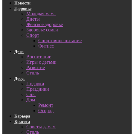
Новости
Здоровье
Молодая мама
Диеты
Женское здоровье
Здоровье семьи
Спорт
Спортивное питание
Фитнес
Дети
Воспитание
Игры с детьми
Развитие
Стиль
Досуг
Подарки
Праздники
Сны
Дом
Ремонт
Огород
Карьера
Красота
Советы дамам
Стиль