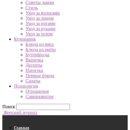
Советы дамам
Стиль
Уход за волосами
Уход за лицом
Уход за ногами
Уход за руками
Уход за телом
Кулинария
Блюда из мяса
Блюда из рыбы
Бутерброды
Выпечка
Десерты
Напитки
Первые блюда
Салаты
Психология
Отношения
Саморазвитие
Поиск
Женский журнал
Главная