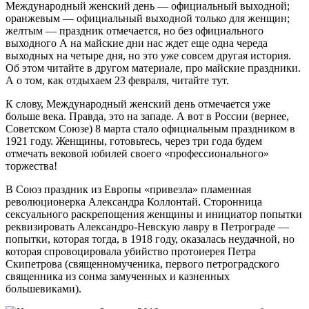
Международный женский день — официальный выходной;
оранжевым — официальный выходной только для женщин;
желтым — праздник отмечается, но без официального
выходного А на майские дни нас ждет еще одна череда
выходных на четыре дня, но это уже совсем другая история.
Об этом читайте в другом материале, про майские праздники.
А о том, как отдыхаем 23 февраля, читайте тут.
К слову, Международный женский день отмечается уже
больше века. Правда, это на западе. А вот в России (вернее,
Советском Союзе) 8 марта стало официальным праздником в
1921 году. Женщины, готовьтесь, через три года будем
отмечать вековой юбилей своего «профессионального»
торжества!
В Союз праздник из Европы «привезла» пламенная
революционерка Александра Коллонтай. Сторонница
сексуального раскрепощения женщины и инициатор попытки
реквизировать Александро-Невскую лавру в Петрограде —
попытки, которая тогда, в 1918 году, оказалась неудачной, но
которая спровоцировала убийство протоиерея Петра
Скипетрова (священномученика, первого петроградского
священника из сонма замученных и казненных
большевиками).