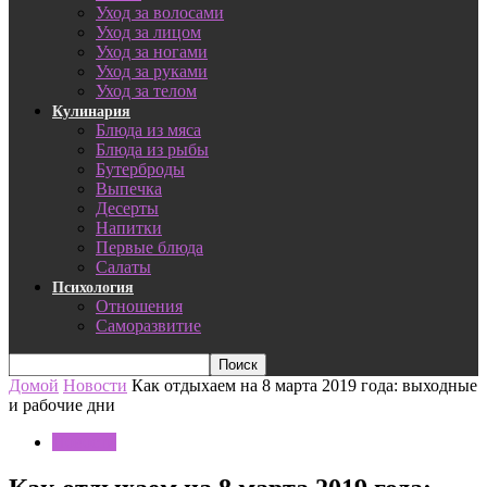
Уход за волосами
Уход за лицом
Уход за ногами
Уход за руками
Уход за телом
Кулинария
Блюда из мяса
Блюда из рыбы
Бутерброды
Выпечка
Десерты
Напитки
Первые блюда
Салаты
Психология
Отношения
Саморазвитие
Домой
Новости
Как отдыхаем на 8 марта 2019 года: выходные
и рабочие дни
Новости