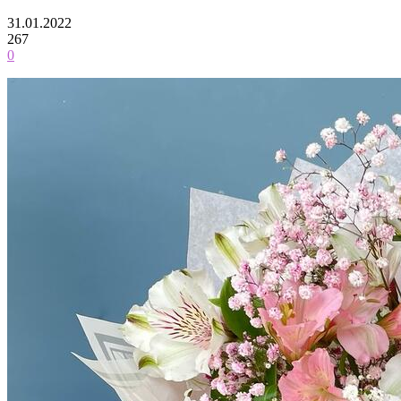
31.01.2022
267
0