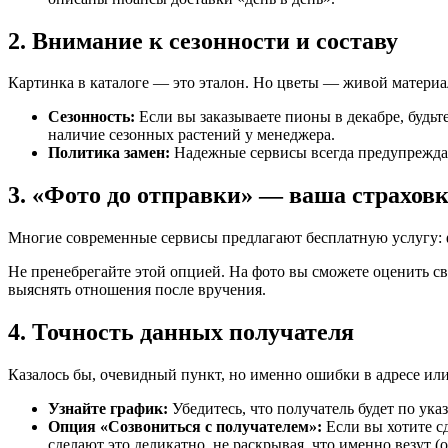
2. Внимание к сезонности и составу
Картинка в каталоге — это эталон. Но цветы — живой материал,
Сезонность:
Если вы заказываете пионы в декабре, будьт
наличие сезонных растений у менеджера.
Политика замен:
Надежные сервисы всегда предупреждают
3. «Фото до отправки» — ваша страхов
Многие современные сервисы предлагают бесплатную услугу: фл
Не пренебрегайте этой опцией. На фото вы сможете оценить све
выяснять отношения после вручения.
4. Точность данных получателя
Казалось бы, очевидный пункт, но именно ошибки в адресе или
Узнайте график:
Убедитесь, что получатель будет по ук
Опция «Созвониться с получателем»:
Если вы хотите сд
сделают это деликатно, не раскрывая, что именно везут 