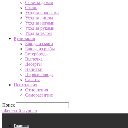
Советы дамам
Стиль
Уход за волосами
Уход за лицом
Уход за ногами
Уход за руками
Уход за телом
Кулинария
Блюда из мяса
Блюда из рыбы
Бутерброды
Выпечка
Десерты
Напитки
Первые блюда
Салаты
Психология
Отношения
Саморазвитие
Поиск
Женский журнал
Главная