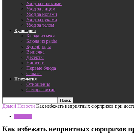
Уход за волосами
Уход за лицом
Уход за ногами
Уход за руками
Уход за телом
Кулинария
Блюда из мяса
Блюда из рыбы
Бутерброды
Выпечка
Десерты
Напитки
Первые блюда
Салаты
Психология
Отношения
Саморазвитие
Домой
Новости
Как избежать неприятных сюрпризов при достав
Новости
Как избежать неприятных сюрпризов пр