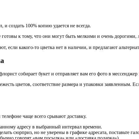
 и создать 100% копию удается не всегда.
е готовы к тому, что они могут быть мелкими и очень дорогими,
, если какого-то цветка нет в наличии, и предлагают альтернати
ка
орист собирает букет и отправляет вам его фото в мессенджер п
жесть цветов, соответствие размера и упаковки заявленным. Если
 телефоне чаще всего срывают доставку.
азанному адресу в выбранный интервал времени.
елать сюрприз, но не уверены в графике адресата, поставьте га
(обычно говорят «вам посылка» или «доставка подарка»).