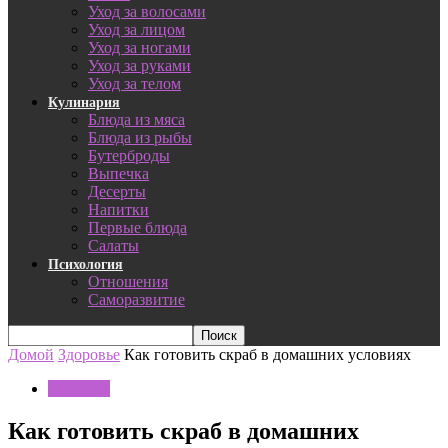
Уход за волосами
Уход за лицом
Уход за ногами
Уход за руками
Уход за телом
Кулинария
Блюда из мяса
Блюда из рыбы
Бутерброды
Выпечка
Десерты
Напитки
Первые блюда
Салаты
Психология
Отношения
Саморазвитие
Домой
Здоровье
Как готовить скраб в домашних условиях
Здоровье
Как готовить скраб в домашних