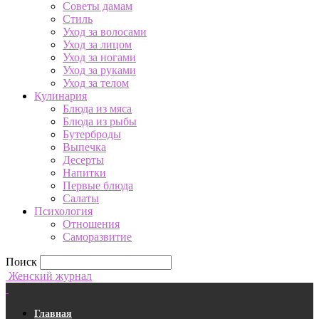
Советы дамам
Стиль
Уход за волосами
Уход за лицом
Уход за ногами
Уход за руками
Уход за телом
Кулинария
Блюда из мяса
Блюда из рыбы
Бутерброды
Выпечка
Десерты
Напитки
Первые блюда
Салаты
Психология
Отношения
Саморазвитие
Поиск
Женский журнал
Главная