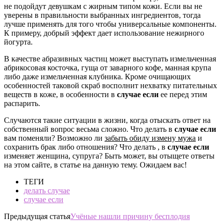
не подойдут девушкам с жирным типом кожи. Если вы не
уверены в правильности выбранных ингредиентов, тогда
лучше применять для того чтобы универсальные компоненты.
К примеру, добрый эффект дает использование нежирного
йогурта.
В качестве абразивных частиц может выступать измельченная
абрикосовая косточка, гуща от заварного кофе, манная крупа
либо даже измельченная клубника. Кроме очищающих
особенностей таковой скраб восполнит нехватку питательных
веществ в коже, в особенности в
случае если
ее перед этим
распарить.
Случаются такие ситуации в жизни, когда отыскать ответ на
собственный вопрос весьма сложно. Что делать в
случае если
вам поменяли? Возможно ли
забыть обиду измену мужа
и
сохранить брак либо отношения? Что делать , в
случае если
изменяет женщина, супруга? Быть может, вы отыщете ответы
на этом сайте, в статье на данную тему. Ожидаем вас!
ТЕГИ
делать случае
случае если
Предыдущая статья
Учёные нашли причину бесплодия