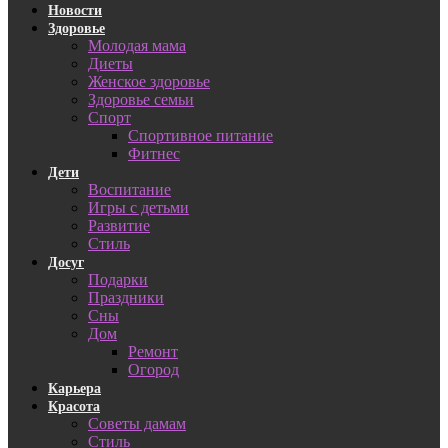
Новости
Здоровье
Молодая мама
Диеты
Женское здоровье
Здоровье семьи
Спорт
Спортивное питание
Фитнес
Дети
Воспитание
Игры с детьми
Развитие
Стиль
Досуг
Подарки
Праздники
Сны
Дом
Ремонт
Огород
Карьера
Красота
Советы дамам
Стиль