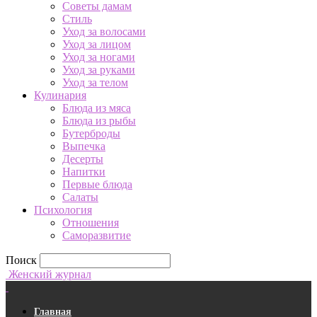
Советы дамам
Стиль
Уход за волосами
Уход за лицом
Уход за ногами
Уход за руками
Уход за телом
Кулинария
Блюда из мяса
Блюда из рыбы
Бутерброды
Выпечка
Десерты
Напитки
Первые блюда
Салаты
Психология
Отношения
Саморазвитие
Поиск
Женский журнал
Главная