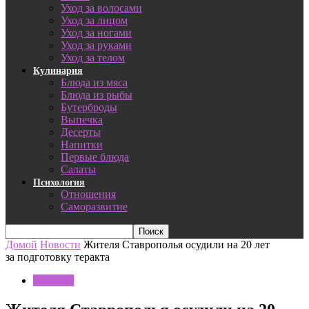
Уход за волосами
Уход за лицом
Уход за ногами
Уход за руками
Уход за телом
Кулинария
Блюда из мяса
Блюда из рыбы
Бутерброды
Выпечка
Десерты
Напитки
Первые блюда
Салаты
Психология
Отношения
Саморазвитие
Домой
Новости
Жителя Ставрополья осудили на 20 лет
за подготовку теракта
Новости