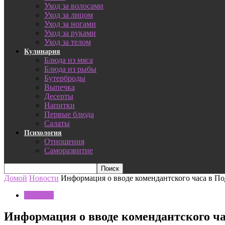
Уход за волосами
Уход за лицом
Уход за ногами
Уход за руками
Уход за телом
Кулинария
Блюда из мяса
Блюда из рыбы
Бутерброды
Выпечка
Десерты
Напитки
Первые блюда
Салаты
Психология
Отношения
Саморазвитие
Домой
Новости
Информация о вводе комендантского часа в П
Новости
Информация о вводе комендантского ч