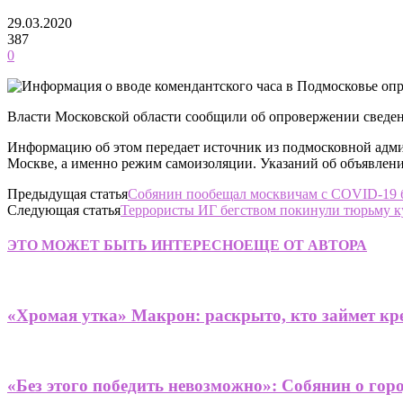
29.03.2020
387
0
Власти Московской области сообщили об опровержении сведени
Информацию об этом передает источник из подмосковной адми
Москве, а именно режим самоизоляции. Указаний об объявлени
Предыдущая статья
Собянин пообещал москвичам с COVID-19 
Следующая статья
Террористы ИГ бегством покинули тюрьму к
ЭТО МОЖЕТ БЫТЬ ИНТЕРЕСНО
ЕЩЕ ОТ АВТОРА
«Хромая утка» Макрон: раскрыто, кто займет кре
«Без этого победить невозможно»: Собянин о гор