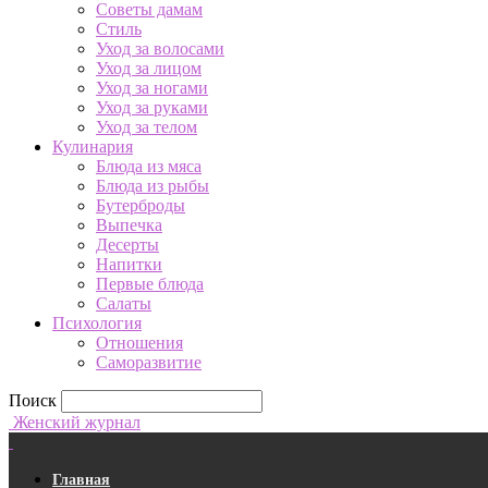
Советы дамам
Стиль
Уход за волосами
Уход за лицом
Уход за ногами
Уход за руками
Уход за телом
Кулинария
Блюда из мяса
Блюда из рыбы
Бутерброды
Выпечка
Десерты
Напитки
Первые блюда
Салаты
Психология
Отношения
Саморазвитие
Поиск
Женский журнал
Главная