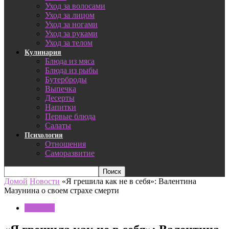
Уход за волосами
Уход за лицом
Уход за ногами
Уход за руками
Уход за телом
Кулинария
Блюда из мяса
Блюда из рыбы
Бутерброды
Выпечка
Десерты
Напитки
Первые блюда
Салаты
Психология
Отношения
Саморазвитие
Домой
Новости
«Я грешила как не в себя»: Валентина
Мазунина о своем страхе смерти
Новости