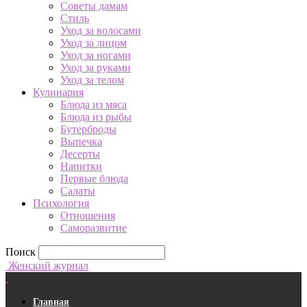
Советы дамам
Стиль
Уход за волосами
Уход за лицом
Уход за ногами
Уход за руками
Уход за телом
Кулинария
Блюда из мяса
Блюда из рыбы
Бутерброды
Выпечка
Десерты
Напитки
Первые блюда
Салаты
Психология
Отношения
Саморазвитие
Поиск
Женский журнал
Главная