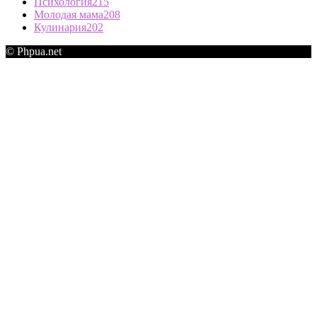
Психология
215
Молодая мама
208
Кулинария
202
© Phpua.net