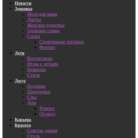
Новости
Здоровье
Молодая мама
Диеты
Женское здоровье
Здоровье семьи
Спорт
Спортивное питание
Фитнес
Дети
Воспитание
Игры с детьми
Развитие
Стиль
Досуг
Подарки
Праздники
Сны
Дом
Ремонт
Огород
Карьера
Красота
Советы дамам
Стиль